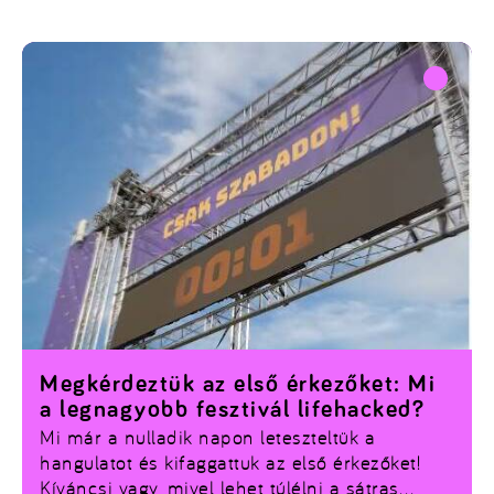
hivatalos felületeken vásárolt jegyekért tudunk
felelősséget vállalni, csekkold a részleteket a
linken!
Megkérdeztük az első érkezőket: Mi
a legnagyobb fesztivál lifehacked?
Mi már a nulladik napon leteszteltük a
hangulatot és kifaggattuk az első érkezőket!
Kíváncsi vagy, mivel lehet túlélni a sátras