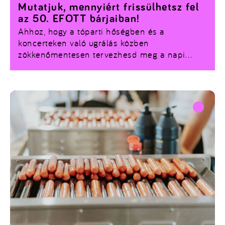
Mutatjuk, mennyiért frissülhetsz fel
az 50. EFOTT bárjaiban!
Ahhoz, hogy a tóparti hőségben és a
koncerteken való ugrálás közben
zökkenőmentesen tervezhesd meg a napi
büdzsét, nem árt ha ránézel az árlistára.