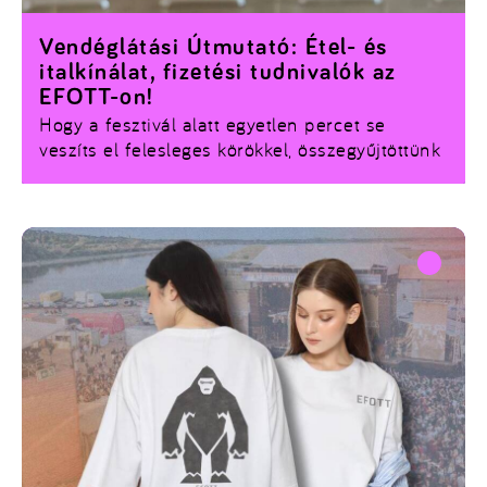
Vendéglátási Útmutató: Étel- és
italkínálat, fizetési tudnivalók az
EFOTT-on!
Hogy a fesztivál alatt egyetlen percet se
veszíts el felesleges körökkel, összegyűjtöttünk
minden fontos információt a fizetési
rendszerről, a kedvenc food truckjaidról és a
legfontosabb helyszíni tudnivalókról. Olvasd el
figyelmesen, és indulhat a buli!