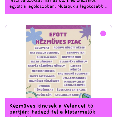
fesztiválozókkal már az úton, és utazzatok
együtt a legolcsóbban. Mutatjuk a legokosabb
fuvarokat, csekkold a részleteket!
Kézműves kincsek a Velencei-tó
partján: Fedezd fel a kistermelők