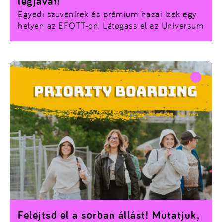
legjavát!
Egyedi szuvenírek és prémium hazai ízek egy
helyen az EFOTT-on! Látogass el az Universum
nappali területére, támogasd a legjobb
kistermelőket és alkotókat, és hangolódj a
bulira igazi különlegességekkel. A teljes kiállítói
listáért kattints a linkre!
Felejtsd el a sorban állást! Mutatjuk,