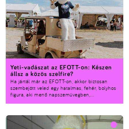
Yeti-vadászat az EFOTT-on: Készen
állsz a közös szelfire?
Ha jártál már az EFOTT-on, akkor biztosan
szembejött veled egy hatalmas, fehér, bolyhos
figura, aki menő napszemüvegben,
fülhallgatóval a fején tolja a legőrültebb
táncmozdulatokat a színpadok előtt, vagy
éppen a kasszánál fizet az Auchan Placcon.