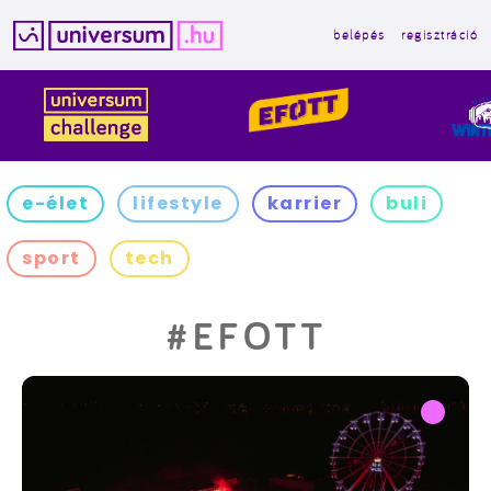
belépés
regisztráció
Kilépés
a
tartalomba
e-élet
lifestyle
karrier
buli
sport
tech
#EFOTT