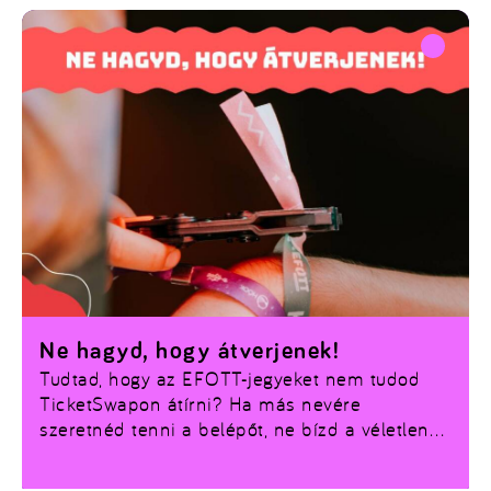
Ne hagyd, hogy átverjenek!
Tudtad, hogy az EFOTT-jegyeket nem tudod
TicketSwapon átírni? Ha más nevére
szeretnéd tenni a belépőt, ne bízd a véletlenre:
intézd el hivatalosan az efott.hu-n (napijegy
átírása: 2.000 Ft, bérleté: 5.000 Ft). Csak a