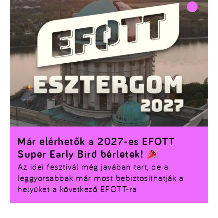
Már elérhetők a 2027-es EFOTT
Super Early Bird bérletek!
Az idei fesztivál még javában tart, de a
leggyorsabbak már most bebiztosíthatják a
helyüket a következő EFOTT-ra!