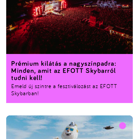
Prémium kilátás a nagyszínpadra:
Minden, amit az EFOTT Skybarról
tudni kell!
Emeld új szintre a fesztiválozást az EFOTT
Skybarban!