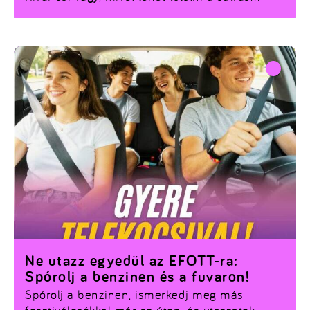
bulizást, és melyik fellépőt várják a legtöbben?
Nézd meg a videót, és írd meg kommentben:
neked mi a legnagyobb fesztiválos
lifehanded?
Ne utazz egyedül az EFOTT-ra:
Spórolj a benzinen és a fuvaron!
Spórolj a benzinen, ismerkedj meg más