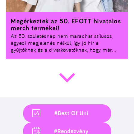
Megérkeztek az 50. EFOTT hivatalos
merch termékei!
Az 50. születésnap nem maradhat stílusos,
egyedi megjelenés nélkül, így jó hír a
gyűjtőknek és a divatkövetőknek, hogy
már
teljesen elérhetők az 50. EFOTT hivatalos
merch termékei!
Ha szeretnél igazi fesztiválos
hangulatban feszíteni a koncerteken, most
érdemes beszerezni a legújabb darabokat.
#Best Of Uni
#Rendezvény