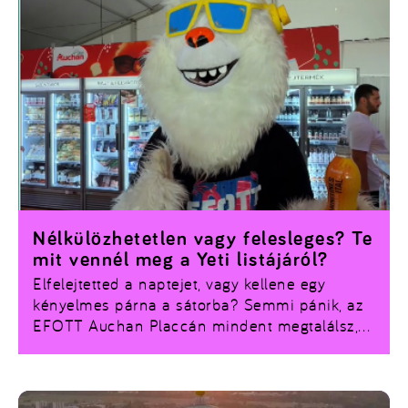
Nélkülözhetetlen vagy felesleges? Te
mit vennél meg a Yeti listájáról?
Elfelejtetted a naptejet, vagy kellene egy
kényelmes párna a sátorba? Semmi pánik, az
EFOTT Auchan Placcán mindent megtalálsz,
amire a túléléshez szükség van! Nézd meg,
ahogyan a Yeti telepakolja a kosarát, és
látogass el az auchan Placcba te is!