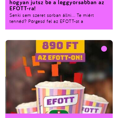
hogyan jutsz be a leggyorsabban az
EFOTT-ra!
Senki sem szeret sorban állni… Te miért
tennéd? Pörgesd fel az EFOTT-ot a
maximumra, és juss be a leggyorsabban az
Universum Priority Boardinggal! Töltsd le az
universum.hu appot, oldd meg az EFOTT
Challenge feladatot, és váltsd meg a
gyorsítósávodat a fesztiválra! Kattints a linkre a
részletekért!