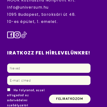
HÖOK Közhasznú Nonprofit Kft.
info@universum.hu
1095 Budapest, Soroksári út 48.
10-es épület, 1. emelet.
Facebook
Instagram
TikTok
IRATKOZZ FEL HÍRLEVELÜNKRE!
Ha folytatod, azzal
elfogadod az
adatvédelmi
szabályzatot