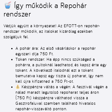
Így működik a Repohár
rendszer
Védjük együtt a környezetet! Az EFOTT-on repohár-
rendszer működik, az italokat kizárólag ezekben
szolgáljuk fel.
A pohár ára:
Az első vásárláskor a repohár
egyszeri díja
750 Ft
.
Token rendszer:
Ha épp nincs szükséged a
pohárra, a pultoknál leadhatod, és kapsz érte egy
tokent
. A következő italodnál ezt a tokent
bemutatva kapsz egy tiszta új poharat, így nem
kell újra kifizetned a 750 Ft-ot.
Készpénzre váltás a végén:
A fesztivál végén a
nálad maradt legutolsó repoharat
teljes áron
(750 Ft) készpénzre válthatod vissza
a
Gasztrofaluval szemben található hivatalos
repohár-visszaváltó ponton.