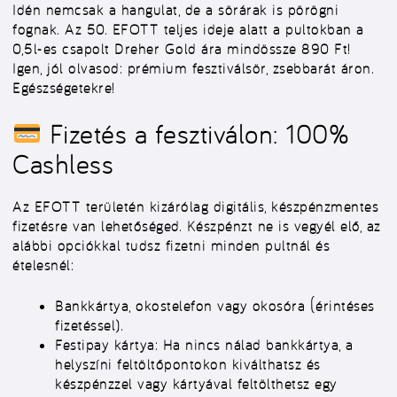
Idén nemcsak a hangulat, de a sörárak is pörögni
fognak. Az 50. EFOTT teljes ideje alatt a pultokban a
0,5l-es csapolt Dreher Gold ára mindössze 890 Ft!
Igen, jól olvasod: prémium fesztiválsör, zsebbarát áron.
Egészségetekre!
Fizetés a fesztiválon: 100%
Cashless
Az EFOTT területén
kizárólag digitális, készpénzmentes
fizetésre
van lehetőséged. Készpénzt ne is vegyél elő, az
alábbi opciókkal tudsz fizetni minden pultnál és
ételesnél:
Bankkártya, okostelefon vagy okosóra
(érintéses
fizetéssel).
Festipay kártya:
Ha nincs nálad bankkártya, a
helyszíni feltöltőpontokon kiválthatsz és
készpénzzel vagy kártyával feltölthetsz egy