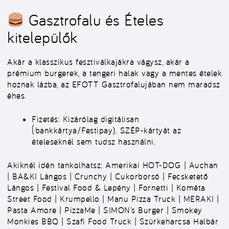
Gasztrofalu és Ételes
kitelepülők
Akár a klasszikus fesztiválkajákra vágysz, akár a
prémium burgerek, a tengeri halak vagy a mentes ételek
hoznak lázba, az EFOTT Gasztrofalujában nem maradsz
éhes.
Fizetés:
Kizárólag digitálisan
(bankkártya/Festipay). SZÉP-kártyát az
ételeseknél sem tudsz használni.
Akiknél idén tankolhatsz:
Amerikai HOT-DOG | Auchan
| BA&KI Lángos | Crunchy | Cukorborsó | Fecsketető
Lángos | Festival Food & Lepény | Fornetti | Kométa
Street Food | Krumpello | Manu Pizza Truck | MERAKI |
Pasta Amore | PizzaMe | SIMON’s Burger | Smokey
Monkies BBQ | Szafi Food Truck | Szürkeharcsa Halbár