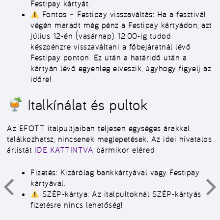
Festipay kártyát.
Fontos – Festipay visszaváltás:
Ha a fesztivál
végén maradt még pénz a Festipay kártyádon, azt
július 12-én (vasárnap) 12:00-ig
tudod
készpénzre visszaváltani a főbejáratnál lévő
Festipay ponton. Ez után a határidő után a
kártyán lévő egyenleg elveszik, úgyhogy figyelj az
időre!
Italkínálat és pultok
Az EFOTT italpultjaiban teljesen egységes árakkal
találkozhatsz, nincsenek meglepetések. Az idei hivatalos
árlistát
IDE KATTINTVA
bármikor eléred.
Fizetés:
Kizárólag bankkártyával vagy Festipay
kártyával.
SZÉP-kártya:
Az italpultoknál SZÉP-kártyás
fizetésre
nincs
lehetőség!