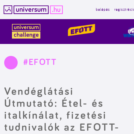
belépés
regisztráci
Kilépés
a
tartalomba
#EFOTT
Vendéglátási
Útmutató: Étel- és
italkínálat, fizetési
tudnivalók az EFOTT-