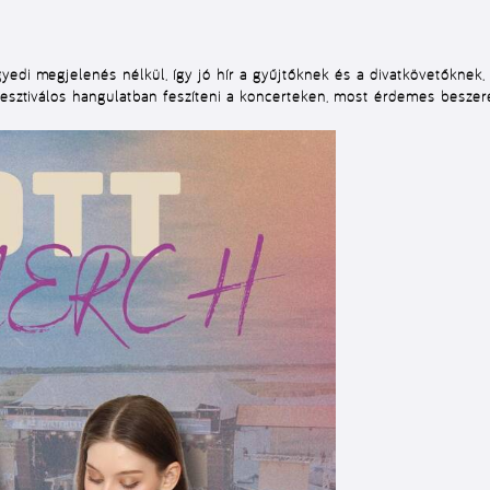
yedi megjelenés nélkül, így jó hír a gyűjtőknek és a divatkövetőknek
fesztiválos hangulatban feszíteni a koncerteken, most érdemes beszer