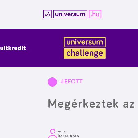
Kilépés
a
tartalomba
#EFOTT
Megérkeztek az
Szerző:
Barta Kata