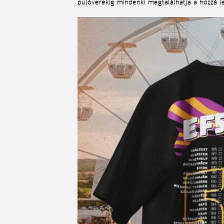
pulóverekig mindenki megtalálhatja a hozzá l