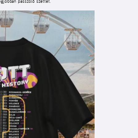
egjobban passzoló szettet.