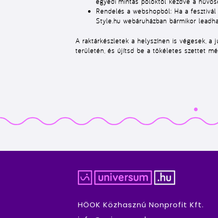
egyedi mintás pólóktól kezdve a hűvös
Rendelés a webshopból:
Ha a fesztivál
Style.hu webáruházban bármikor leadhat
A raktárkészletek a helyszínen is végesek, a
területén, és újítsd be a tökéletes szettet m
HÖOK Közhasznú Nonprofit Kft.