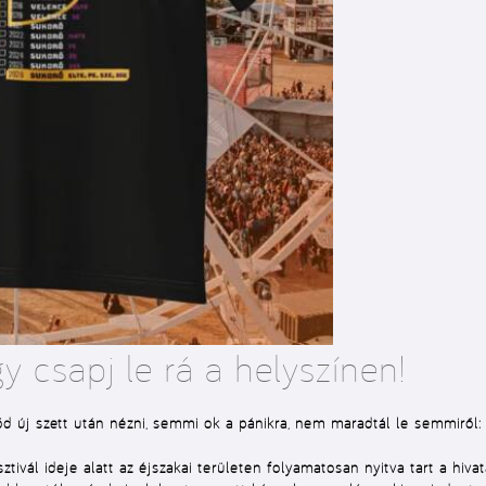
 csapj le rá a helyszínen!
 új szett után nézni, semmi ok a pánikra, nem maradtál le semmiről:
ztivál ideje alatt az éjszakai területen folyamatosan nyitva tart a hiva