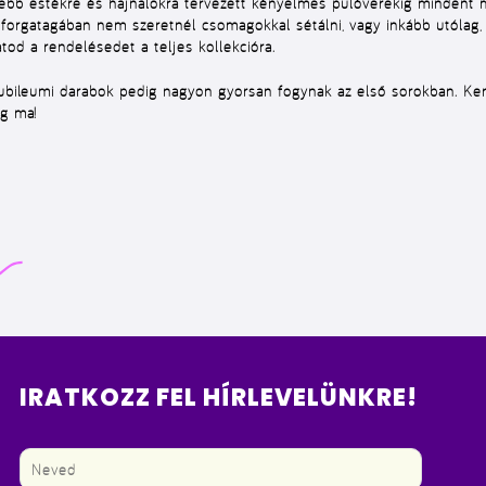
ebb estékre és hajnalokra tervezett kényelmes pulóverekig mindent m
 forgatagában nem szeretnél csomagokkal sétálni, vagy inkább utólag, 
od a rendelésedet a teljes kollekcióra.
 jubileumi darabok pedig nagyon gyorsan fogynak az első sorokban. K
ég ma!
IRATKOZZ FEL HÍRLEVELÜNKRE!