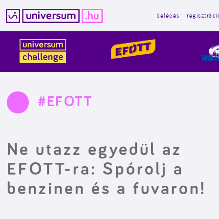
belépés
regisztráci
Kilépés
a
tartalomba
#EFOTT
Ne utazz egyedül az
EFOTT-ra: Spórolj a
benzinen és a fuvaron!