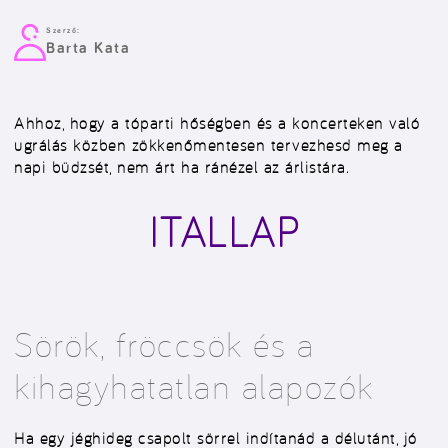
Szerző:
Barta Kata
Ahhoz, hogy a tóparti hőségben és a koncerteken való
ugrálás közben zökkenőmentesen tervezhesd meg a
napi büdzsét, nem árt ha ránézel az árlistára.
ITALLAP
Sörök, fröccsök és a
kihagyhatatlan alapozók
Ha egy jéghideg csapolt sörrel indítanád a délutánt, jó