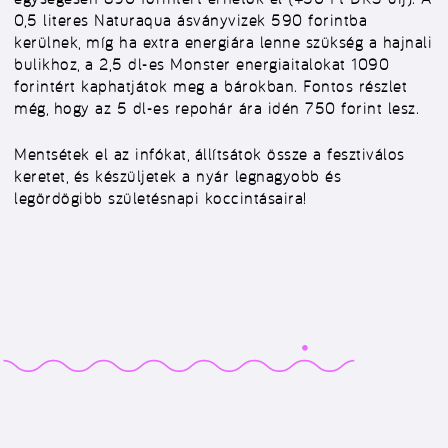
0,5 literes Naturaqua ásványvizek 590 forintba
kerülnek,
míg ha extra energiára lenne szükség a hajnali
bulikhoz, a 2,5 dl-es Monster energiaitalokat 1090
forintért kaphatjátok meg a bárokban. Fontos részlet
még, hogy az 5 dl-es repohár ára idén 750 forint lesz.
Mentsétek el az infókat, állítsátok össze a fesztiválos
keretet, és készüljetek a nyár legnagyobb és
legördögibb születésnapi koccintásaira!