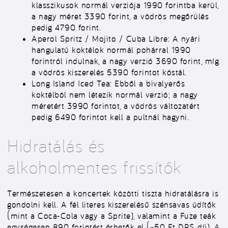
klasszikusok normál verziója 1990 forintba kerül,
a nagy méret 3390 forint, a vödrös megőrülés
pedig 4790 forint.
Aperol Spritz / Mojito / Cuba Libre:
A nyári
hangulatú koktélok normál pohárral 1990
forintról indulnak, a nagy verzió 3690 forint, míg
a vödrös kiszerelés 5390 forintot kóstál.
Long Island Iced Tea:
Ebből a bivalyerős
koktélból nem létezik normál verzió; a nagy
méretért 3990 forintot, a vödrös változatért
pedig 6490 forintot kell a pultnál hagyni.
Hidratálás és
alkoholmentes frissítők
Természetesen a koncertek közötti tiszta hidratálásra is
gondolni kell.
A fél literes kiszerelésű szénsavas üdítők
(mint a Coca-Cola vagy a Sprite), valamint a Fuze teák
egységesen 890 forintért érhetők el (+50 Ft DRS díj).
A