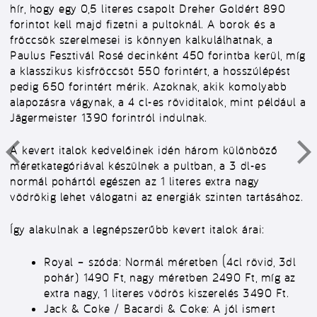
hír, hogy egy 0,5 literes csapolt Dreher Goldért 890
forintot kell majd fizetni a pultoknál. A borok és a
fröccsök szerelmesei is könnyen kalkulálhatnak, a
Paulus Fesztivál Rosé decinként 450 forintba kerül, míg
a klasszikus kisfröccsöt 550 forintért, a hosszúlépést
pedig 650 forintért mérik. Azoknak, akik komolyabb
alapozásra vágynak, a 4 cl-es röviditalok, mint például a
Jägermeister 1390 forintról indulnak.
A kevert italok kedvelőinek idén három különböző
méretkategóriával készülnek a pultban, a 3 dl-es
normál pohártól egészen az 1 literes extra nagy
vödrökig lehet válogatni az energiák szinten tartásához.
Í
gy alakulnak a legnépszerűbb kevert italok árai:
Royal – szóda:
Normál méretben (4cl rövid, 3dl
pohár) 1490 Ft, nagy méretben 2490 Ft, míg az
extra nagy, 1 literes vödrös kiszerelés 3490 Ft.
Jack & Coke / Bacardi & Coke:
A jól ismert