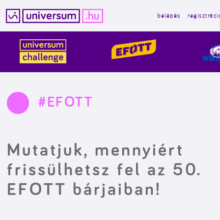
belépés
regisztráci
Kilépés
a
tartalomba
#EFOTT
Mutatjuk, mennyiért
frissülhetsz fel az 50.
EFOTT bárjaiban!