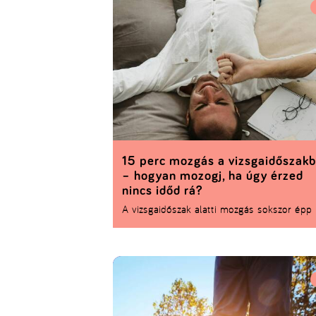
mozgáskövető laborban.
15 perc mozgás a vizsgaidőszak
– hogyan mozogj, ha úgy érzed
nincs időd rá?
A vizsgaidőszak alatti mozgás sokszor épp
amiatt marad el, mert azt hisszük, ha hoss
órákat nem tudunk rászánni, már bele sem
érdemes kezdeni. Pedig néhány hatékonya
kihasznált perc is elég ahhoz, hogy jobban
érezd magad a bőrödben, tisztábban
gondolkodj vagy egyszerűen csak kiszakad
jegyzetek közül. A kérdés nem az, hogy