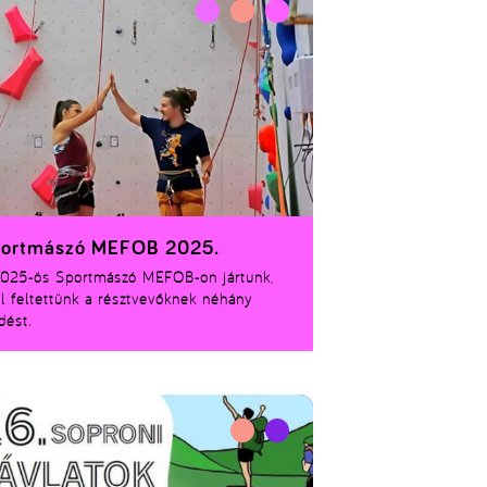
rtágban biztosítanak lehetőséget arra,
y egyetemistaként országos szinten
ettesd meg magad. Köztük olyan
ületeken is, amelyek elsőre nem is tűnnek
sszikus versenysportnak. A legjobb rész? A
zvételhez nem kell profi sportolónak
ned. Elég a lelkesedés, egy kis felkészülés
máris ott lehetsz a mezőnyben. Mutatunk
olyan sportágat, amiben talán nem is
dolnád, hogy te is egyetemi országos
nokká válhatsz.
ortmászó MEFOB 2025.
025-ös Sportmászó MEFOB-on jártunk,
l feltettünk a résztvevőknek néhány
dést.