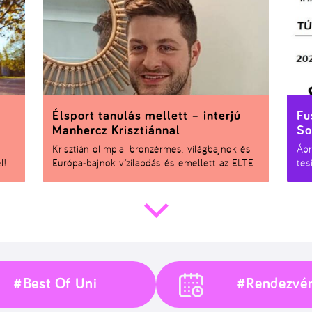
Élsport tanulás mellett – interjú
Fu
Manhercz Krisztiánnal
So
Krisztián olimpiai bronzérmes, világbajnok és
Ápr
l!
Európa-bajnok vízilabdás és emellett az ELTE
tes
PPK pszichológia hallgatója. Az interjúban
teh
 a
arról mesél, hogy hogyan egyezteti össze a
hoz
.
sportot és az egyetemet, illetve, hogy mit
gondol a magyar sportpszichológiáról.
#Best Of Uni
#Rendezvé