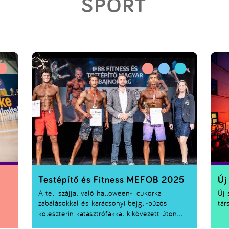
SPORT
Testépítő és Fitness MEFOB 2025
Új
A teli szájjal való halloween-i cukorka
Új 
zabálásokkal és karácsonyi bejgli-bűzös
tár
koleszterin katasztrófákkal kikövezett úton
esélyeink finoman szólva is csekélyek ahhoz,
nak