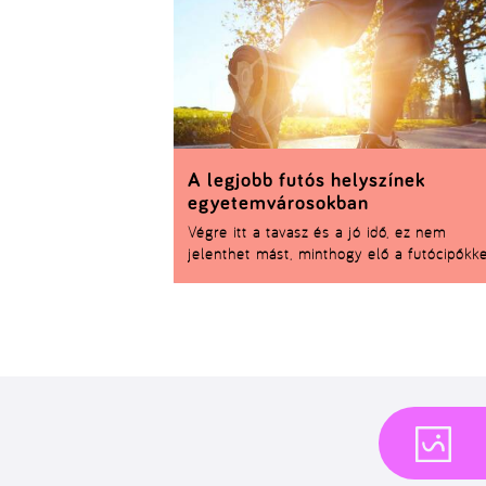
belefér-e, hanem az, hogy mit nyersz vele.
A legjobb futós helyszínek
egyetemvárosokban
Végre itt a tavasz és a jó idő, ez nem
jelenthet mást, minthogy elő a futócipőkke
Megmutatjuk mik a legnagyobb
egyetemvárosok kedvenc futóhelyei, hátha
végén te is kedvet kapsz egy kis kocogás