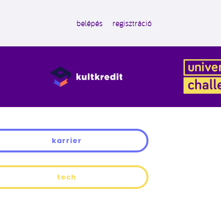
belépés
regisztráció
karrier
tech