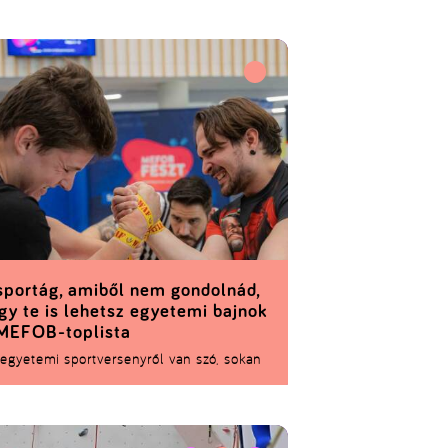
sportág, amiből nem gondolnád,
gy te is lehetsz egyetemi bajnok
MEFOB-toplista
egyetemi sportversenyről van szó, sokan
omatikusan a focira, kézilabdára vagy a
árlabdára gondolnak. Pedig a MEFOB-ok,
yis a Magyar Egyetemi-Főiskolai Országos
nokságok több mint negyven (!)