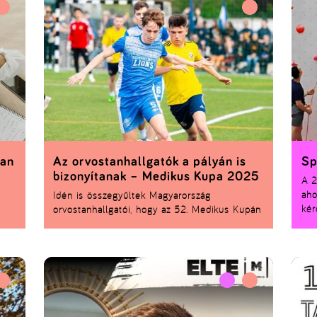
kipróbálhatnak számtalan sportágat is –
spo
legyen szó klasszikus kedvencekről vagy
hog
egészen rendhagyó mozgásformákról. Íme 5
mér
sport, amit 2025-ben
egyszerűen nem
ter
hagyhatsz ki az EFOTT-on
!
kla
rés
len
és 
öt 
gon
baj
ban
Az orvostanhallgatók a pályán is
Sp
bizonyítanak – Medikus Kupa 2025
A 2
aho
Idén is összegyűltek Magyarország
kér
orvostanhallgatói, hogy az 52. Medikus Kupán
bizonyítsák: nemcsak a tanulásban, de a
zú
sportban is élen járnak. A kétnapos
eseményen öt sportágban – kosárlabdában,
n
kézilabdában, röplabdában, kispályás fociban
és vízilabdában – mérték össze erejüket a
hazai orvosegyetemek csapatai, összesen
j a
hatvan mérkőzésen.