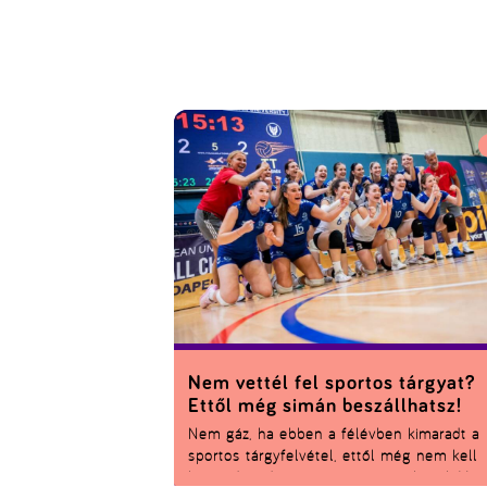
Nem vettél fel sportos tárgyat?
Ettől még simán beszállhatsz!
Nem gáz, ha ebben a félévben kimaradt a
sportos tárgyfelvétel, ettől még nem kell
lemondanod az egyetemi sportéletről. Van