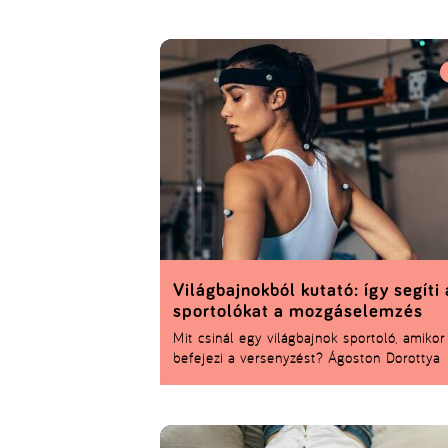
nyitott edzések, közösségi programok, sőt
olyan MEFOB-ok is, ahová utólag is be leh
csatlakozni. És ha most nem is lépsz pályá
szurkolni a saját egyetemnek akkor is megé
Világbajnokból kutató: így segíti 
sportolókat a mozgáselemzés
Mit csinál egy világbajnok sportoló, amikor
befejezi a versenyzést? Ágoston Dorottya
például nemcsak új irányt talált, de ma má
segít másokon. A korábbi junior világbajno
fitneszversenyző ma a BME-n kutat, és
élsportolók teljesítményét elemzi egy prof