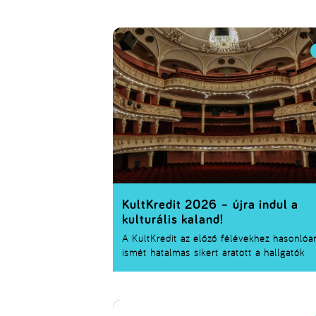
Ha már regisztráltál, vagy még szeretnél
csatlakozni, összegyűjtöttük a legfontosab
tudnivalókat.
KultKredit 2026 – újra indul a
kulturális kaland!
A KultKredit az előző félévekhez hasonlóa
ismét hatalmas sikert aratott a hallgatók
körében – és a jó hír, hogy
2026 tavaszán 
folytatódik
! Színház, koncert, kiállítás, előa
és még sok más kulturális program vár rád
ha csatlakozol.