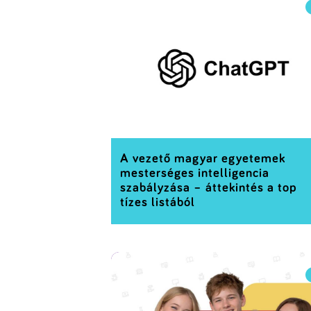
A vezető magyar egyetemek
mesterséges intelligencia
szabályzása – áttekintés a top
tízes listából
Az elmúlt években a mesterséges
intelligencia gyors terjedése, új kihívások 
állította a felsőoktatási intézményeket.
Magyarország vezető egyetemein mára
kialakultak azok a szabályozási keretek,
amelyek meghatározzák az MI szerepét az
oktatásban, kutatásban és a hallgatói