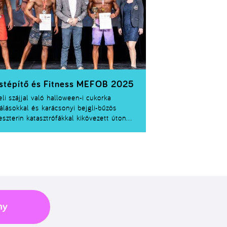
ensúlyt a költés, megtakarítás és
ektetés között.
stépítő és Fitness MEFOB 2025
eli szájjal való halloween-i cukorka
álásokkal és karácsonyi bejgli-bűzös
eszterin katasztrófákkal kikövezett úton
lyeink finoman szólva is csekélyek ahhoz,
y formánkat maradéktalanul fenntartsuk.
rt „hónapoljuk” el az edzés elkezdését a
többen tavaszra, mikor az ünnepi
ldömping alábbhagy, és testünk a
mészettel szinkronban kaphat új erőre.
eseknek azonban nem kell újrakezdeniük
edzést, hiszen közülük sokan nemes
ny
szerűséggel le sem állnak vele:
eskalács ide vagy oda, konkrét