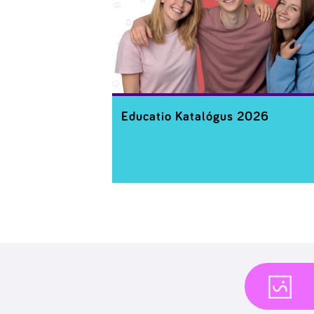
teljesítmények értékelésében. A trend
egyértelmű: az egyetemek nem tiltani, ha
felügyelt módon integrálni kívánják a
technológiát.
Educatio Katalógus 2026