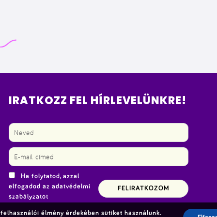
cél
romjain született, az akkori ideológiáknak
tes
megfelelően sportról, kultúráról és az ország
mos
turistacélpontjainak felfedezéséről szólt.
me
+
ve
Bud
ren
IRATKOZZ FEL HÍRLEVELÜNKRE!
Ha folytatod, azzal
elfogadod az adatvédelmi
szabályzatot
felhasználói élmény érdekében sütiket használunk.