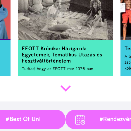
egy
bef
nem
EFOTT Krónika: Házigazda
Te
Egyetemek, Tematikus Utazás és
A t
Fesztiváltörténelem
zab
kol
Tudtad, hogy az
EFOTT
már 1976-ban
esé
berúgta a motort, ezzel Magyarország egyik
hog
leg
nagyobb múltú nyári zenei fesztiválja lett?
Ezé
A 70-es években a középiskolások számára az
leg
ODOT
(Országjáró Diákok Országos
éte
Találkozója), a felsőoktatásban nem tanuló
ter
fiatal munkavállalóknak pedig az
Ifjúmunkás
Egy
Kempingek
nyújtottak szórakozást, így
az 
egyedül az egyetemisták és a főiskolások
#Best Of Uni
#Rendezvé
egy
maradtak nyári nagyrendezvény nélkül. Így az
méz
EFOTT valahol a
KISZ
nyári táborainak