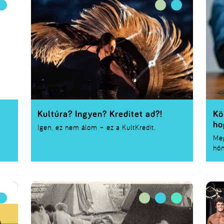
egy
vizsgaidőszakban gondosan összehajtogatják a
mik
megtanulandó tételeiket és éjszakára a
min
párnájuk alá teszik.
azo
egy
Kultúra? Ingyen? Kreditet ad?!
Kö
ho
Igen, ez nem álom – ez a
KultKredit
.
Meg
hó
Els
meg
elé
tan
pén
néh
azé
Mut