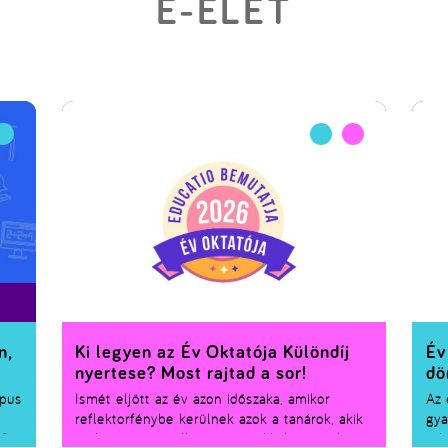
E-ÉLET
n,
Ki legyen az Év Oktatója Különdíj
Év
nyertese? Most rajtad a sor!
dö
mpus
Ismét eljött az év azon időszaka, amikor
Az 
reflektorfénybe kerülnek azok a tanárok, akik
gya
026
!
szakmája iránti elhivatottságukkal, inspiráló
tel