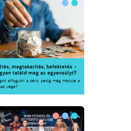
etemi diákjait és az intézményeket,
özben bepillantást nyújt az egyetemi élet
dennapjaiba, valamint megismerhetőek
k a gazdasági partnerek, akikkel már az
etemi évek során kapcsolatba kerülhettek.
ltés, megtakarítás, befektetés –
gyan találd meg az egyensúlyt?
int elfogyott a pénz, pedig még messze a
nap vége?
őre talán lehetetlen küldetésnek tűnhet
találni az egyensúlyt a bulik, albérlet,
ulás és a jövő építése között. De nem kell
zügyi zseninek lenni, hogy jól gazdálkodj:
ány átgondolt döntéssel sokat tehetsz
rt, hogy okosabban bánj a pénzeddel.
atjuk, hogyan találhatod meg az