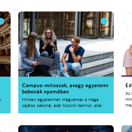
előadásaikkal és hallgatóközpontú
sze
b
hozzáállásukkal kiemelkednek a többiek közül.
sza
Gőzerővel
tart még az Év Oktatója Különdíj
emb
hivatalos közönségszavazása
, a végső döntés
jel
pedig most teljesen a ti kezetekben van! Ne
hal
hagyd ki a lehetőséget, hogy kifejezd a
ő m
háládat és elismerésedet annak a
sza
pedagógusnak, aki a legtöbbet tette a
fejlődésedért.
Campus-mítoszok, avagy egyetemi
Ed
babonák nyomában
Az 
min
n
Minden egyetemnek megvannak a maga
meg
sajátos babonái, akár hiszünk bennük, akár
fel
is
nem. Vannak akik a regisztrációs héten
hoz
dás
rémülnek meg attól, hogy nincs szám a
és 
,
Neptun-kódjukban, mivel úgy tartják, ebből
irá
akkor biztos csúszás lesz. Mások