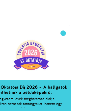
 Oktatója Díj 2026 – A hallgatók
nthetnek a példaképekről
egyetemi évek meghatározó alakjai
kran nemcsak tantárgyakat, hanem egy
jesen új szemléletet és a hivatás iránti