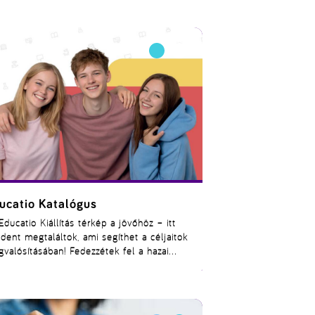
nvedélyt is közvetítik. Vannak oktatók, akik
kmai tudásukkal, következetességükkel,
eri hozzáállásukkal vagy inspiráló
enlétükkel maradandó hatást gyakorolnak a
lgatókra. Az Év Oktatója Díj 2026 éppen az
unkájukat ismeri el – a hallgatók
vazatai alapján.
ucatio Katalógus
Educatio Kiállítás térkép a jövőhöz – itt
dent megtaláltok, ami segíthet a céljaitok
valósításában! Fedezzétek fel a hazai
sőoktatás lehetőségeit, ismerjétek meg a
zátok legjobban passzoló szakterületeket,
tájékozódjatok a munkaerőpiac aktuális
nyairól. Ez az esemény összehozza a jövő