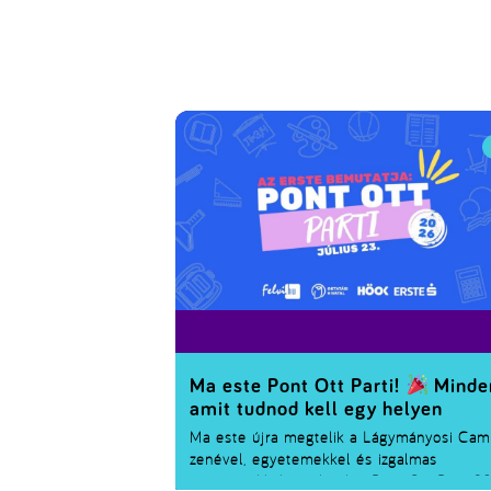
Ma este Pont Ott Parti!
Minde
amit tudnod kell egy helyen
Ma este újra megtelik a Lágymányosi Ca
zenével, egyetemekkel és izgalmas
programokkal – érkezik a
Pont Ott Parti 2