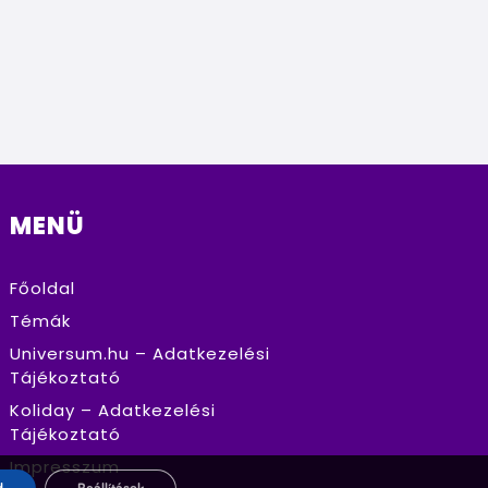
kitűzésekkel és elszántsággal csiszolgatják
tüket már több szezon óta. Nekik nyújt
t lehetőséget kemény munkájuk
gmutatására a
MEFOB fitness és testépítő
rsenye, amelyet október 25-én
apesten, az UP rendezvénytéren
deznek meg.
MENÜ
Főoldal
Témák
Universum.hu – Adatkezelési
Tájékoztató
Koliday – Adatkezelési
Tájékoztató
Impresszum