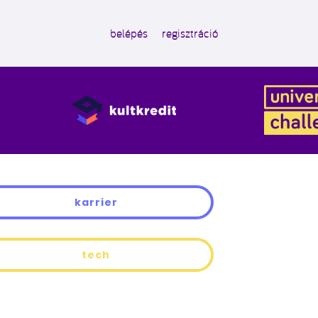
belépés
regisztráció
karrier
tech