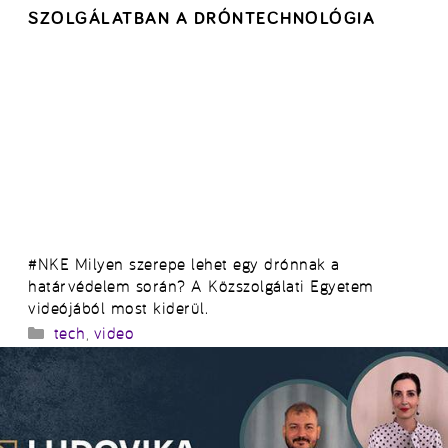
SZOLGÁLATBAN A DRÓNTECHNOLÓGIA
#NKE Milyen szerepe lehet egy drónnak a
határvédelem során? A Közszolgálati Egyetem
videójából most kiderül.
Kategória
tech
,
video