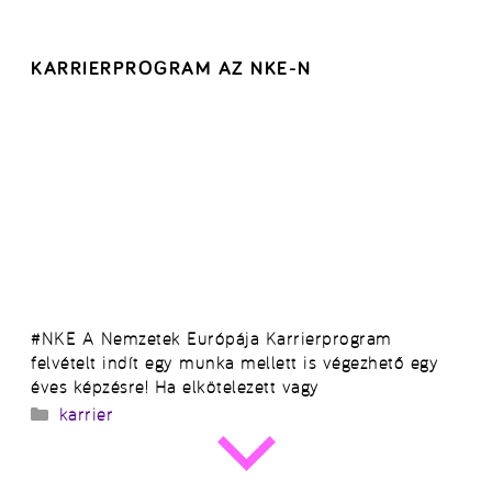
KARRIERPROGRAM AZ NKE-N
#NKE A Nemzetek Európája Karrierprogram
felvételt indít egy munka mellett is végezhető egy
éves képzésre! Ha elkötelezett vagy
Kategória
karrier