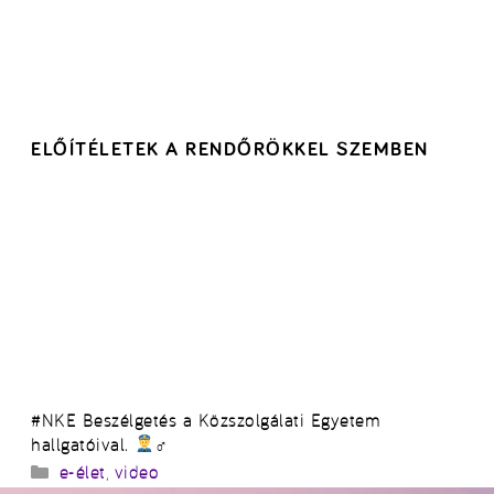
ELŐÍTÉLETEK A RENDŐRÖKKEL SZEMBEN
#NKE Beszélgetés a Közszolgálati Egyetem
hallgatóival.
‍♂
Kategória
e-élet
,
video