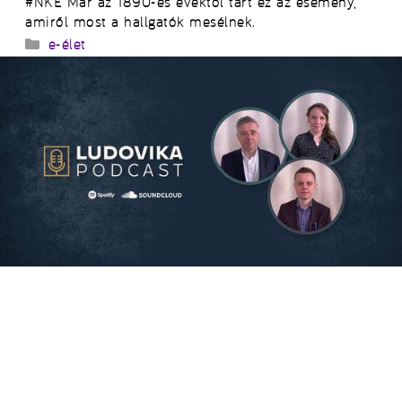
#NKE Már az 1890-es évektől tart ez az esemény,
amiről most a hallgatók mesélnek.
Kategória
e-élet