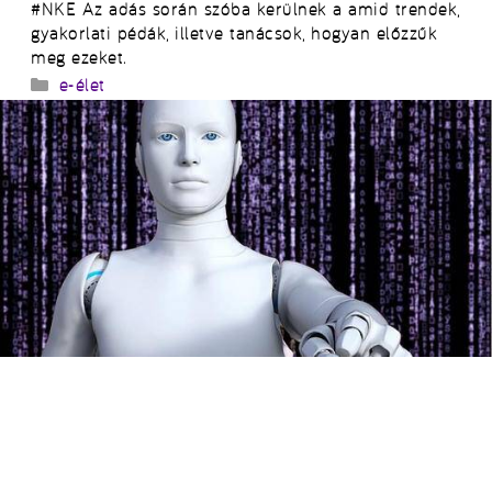
#NKE Az adás során szóba kerülnek a amid trendek,
gyakorlati pédák, illetve tanácsok, hogyan előzzűk
meg ezeket.
Kategória
e-élet