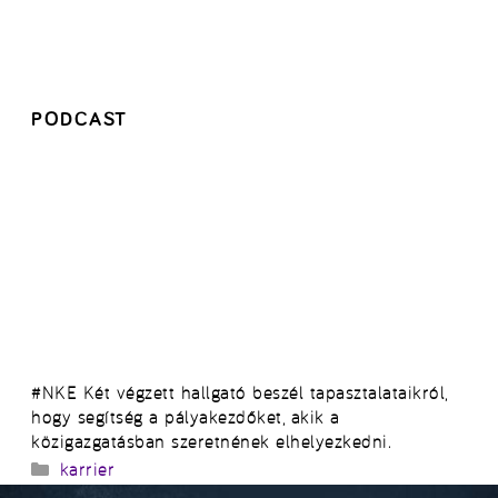
PODCAST
#NKE Két végzett hallgató beszél tapasztalataikról,
hogy segítség a pályakezdőket, akik a
közigazgatásban szeretnének elhelyezkedni.
Kategória
karrier