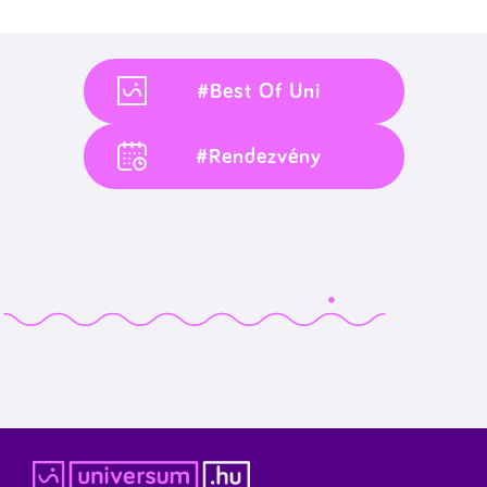
#Best Of Uni
#Rendezvény