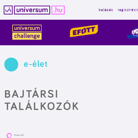
belépés
regisztráci
Kilépés
a
tartalomba
e-élet
BAJTÁRSI
TALÁLKOZÓK
Szerző: