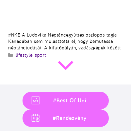
#NKE A Ludovika Néptáncegyüttes oszlopos tagja
Kanadában sem mulasztotta el, hogy bemutassa
néptánctudását. A kifutópályán, vadászgépek között.
Kategória
lifestyle
,
sport
#Best Of Uni
#Rendezvény