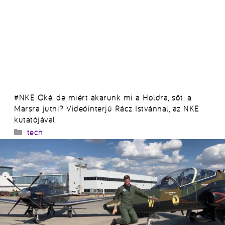
#NKE Oké, de miért akarunk mi a Holdra, sőt, a
Marsra jutni? Videóinterjú Rácz Istvánnal, az NKE
kutatójával.
Kategória
tech