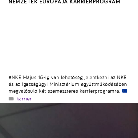
NEMZETEK EURÓPÁJA KARRIERPROGRAM
#NKE Május 15-ig van lehetőség jelentkezni az NKE
és az Igazságügyi Minisztérium együttműködésében
megvalósuló két szemeszteres karrierprogramra.
Kategória
karrier