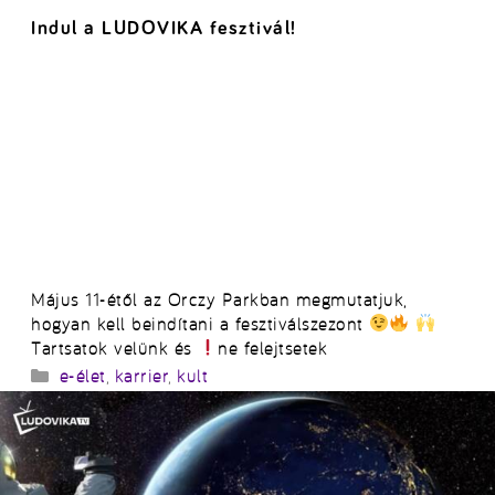
Indul a LUDOVIKA fesztivál!
Május 11-étől az Orczy Parkban megmutatjuk,
hogyan kell beindítani a fesztiválszezont
Tartsatok velünk és
ne felejtsetek
Kategória
e-élet
,
karrier
,
kult