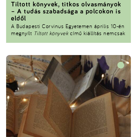
Tiltott könyvek, titkos olvasmányok
– A tudás szabadsága a polcokon is
eldől
A Budapesti Corvinus Egyetemen április 10-én
megnyílt
Tiltott könyvek
című kiállítás nemcsak
múltidézés, hanem emlékeztető is: a könyvek
nemcsak információhordozók, hanem
hatalommal bíró eszközök. Olyan eszközök,
amelyeket egyes korszakokban veszélyesnek
tartottak – annyira, hogy betiltották, elzárták,
vagy egyszerűen lehetetlenné tették a
hozzáférésüket.