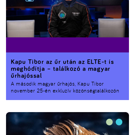
Kapu Tibor az űr után az ELTE-t is
meghódítja – találkozó a magyar
űrhajóssal
A második magyar űrhajós, Kapu Tibor
november 25-én exkluzív közönségtalálkozón
beszél az űrbéli élményeiről az ELTE
Lágymányosi campusán.