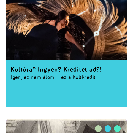
Kultúra? Ingyen? Kreditet ad?!
Igen, ez nem álom – ez a
KultKredit
.