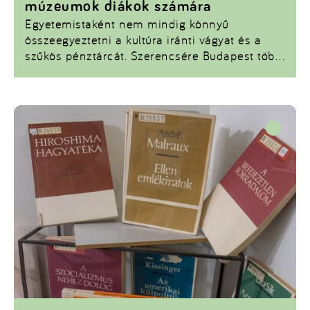
múzeumok diákok számára
Egyetemistaként nem mindig könnyű
összeegyeztetni a kultúra iránti vágyat és a
szűkös pénztárcát. Szerencsére Budapest több
helyen is lehetőséget kínál arra, hogy ingyen
élvezhessük a művészetet – csak tudni kell,
mikor és hova kell menni. Ha szeretnél
minőségi programot a következő hétvégére
anélkül, hogy kiürítenéd a bankszámládat,
ezekre a múzeumokra mindenképp érdemes
odafigyelni!