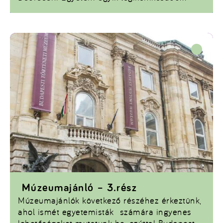
hagyománya, a Sárgulás. Idén ráadásul
különleges év volt, hiszen immár 50.
alkalommal rendezték meg az eseményt,
amely mára több kar végzősei számára is a
búcsú szimbóluma lett.
Múzeumajánló – 3.rész
Múzeumajánlók következő részéhez érkeztünk,
ahol ismét egyetemisták számára ingyenes