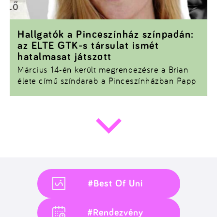
Hallgatók a Pinceszínház színpadán:
az ELTE GTK-s társulat ismét
hatalmasat játszott
Március 14-én került megrendezésre a Brian
élete című színdarab a Pinceszínházban Papp
Orsi rendezésében. Múlt héten szerencsénk
volt beszélni Orsival, és feltenni neki pár
kérdést a rendezői folyamatról, élményről és a
gondolatmenetről a darab mögött. Orsi
gazdálkodási és menedzsment alapszakos
hallgató 2023 májusában alapította meg a
Tehátrum Színjátszókört, ami már ismerős
lehet korábbi cikkünkből.
#Best Of Uni
#Rendezvény