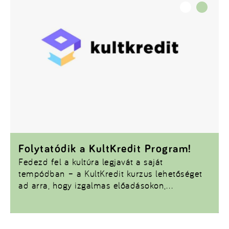
Találkozója), a felsőoktatásban nem tanuló
fiatal munkavállalóknak pedig az
Ifjúmunkás
Kempingek
nyújtottak szórakozást, így egyedül
az egyetemisták és a főiskolások maradtak
nyári nagyrendezvény nélkül. Így az EFOTT
valahol a
KISZ
nyári táborainak romjain
született, az akkori ideológiáknak megfelelően
sportról, kultúráról és az ország
turistacélpontjainak felfedezéséről szólt.
Folytatódik a KultKredit Program!
Fedezd fel a kultúra legjavát a saját
tempódban – a KultKredit kurzus lehetőséget
ad arra, hogy izgalmas előadásokon,
koncerteken, kiállításokon vegyél részt,
mindezt egyetemi kreditekért cserébe. Ha
szereted a művészetet, kíváncsi vagy a hazai