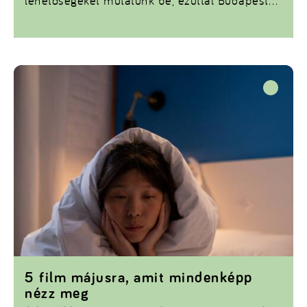
lehetőségeket mutatunk be, ezúttal Budapest
talán kevésbé ismert múzeumaiban.
5 film májusra, amit mindenképp
nézz meg