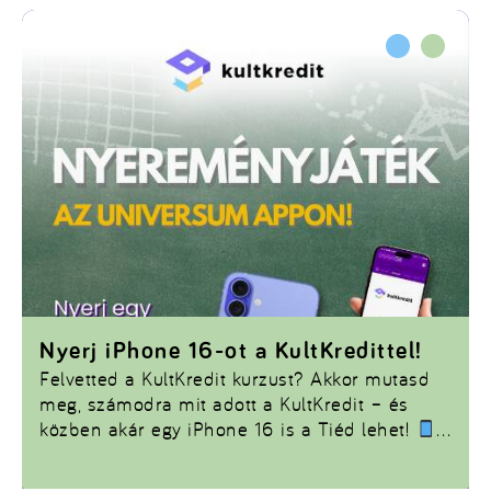
kulturális életre, és szívesen tanulnál
élményszerűen, ez a kurzus neked szól!
Jelentkezz, és váltsd a kultúrát kreditre!
Nyerj iPhone 16-ot a KultKredittel!
Felvetted a KultKredit kurzust? Akkor mutasd
meg, számodra mit adott a KultKredit – és
közben akár egy iPhone 16 is a Tiéd lehet!