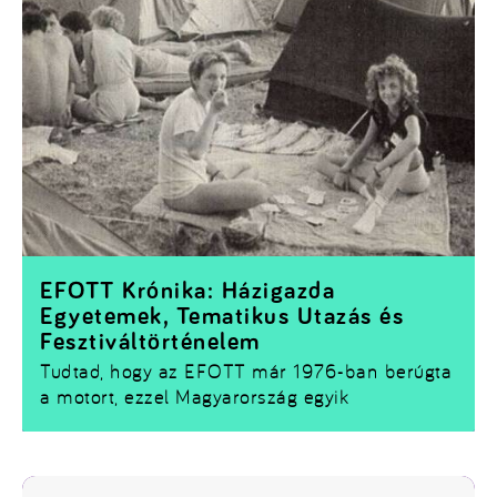
EFOTT Krónika: Házigazda
Egyetemek, Tematikus Utazás és
Fesztiváltörténelem
Tudtad, hogy az
EFOTT
már 1976-ban berúgta
a motort, ezzel Magyarország egyik
leg
nagyobb múltú nyári zenei fesztiválja lett?
A 70-es években a középiskolások számára az
ODOT
(Országjáró Diákok Országos