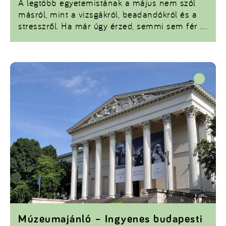
A legtöbb egyetemistának a május nem szól
másról, mint a vizsgákról, beadandókról és a
stresszről. Ha már úgy érzed, semmi sem fér a
fejedbe, itt az idő egy kis szünetre.
Összegyűjtöttünk 5 filmet, amelyek nemcsak
kikapcsolnak, hanem új nézőpontot is adnak,
motiválnak, és segítenek átvészelni a kezdődő
vizsgaidőszakot.
Múzeumajánló – Ingyenes budapesti