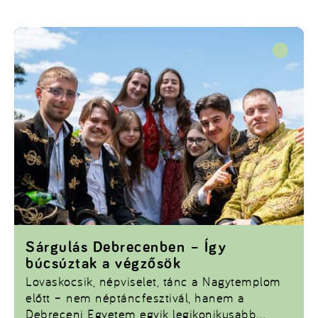
Sárgulás Debrecenben – Így
búcsúztak a végzősök
Lovaskocsik, népviselet, tánc a Nagytemplom
előtt – nem néptáncfesztivál, hanem a
Debreceni Egyetem egyik legikonikusabb