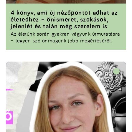
4 könyv, ami új nézőpontot adhat az
életedhez – önismeret, szokások,
jelenlét és talán még szerelem is
Az életünk során gyakran vágyunk útmutatásra
– legyen szó önmagunk jobb megértéséről,
hatékonyabb szokások kialakításáról, vagy
éppen a szerelem természetéről. Az alábbi
négy könyv különböző szemszögből közelíti
meg az élet nagy kérdéseit, mégis egy közös
pontjuk van: mindegyik valódi inspirációt
nyújthat a mindennapokhoz.