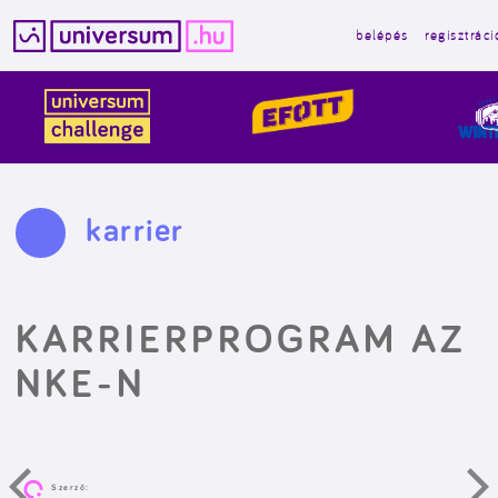
belépés
regisztráci
Kilépés
a
tartalomba
karrier
KARRIERPROGRAM AZ
NKE-N
Szerző: