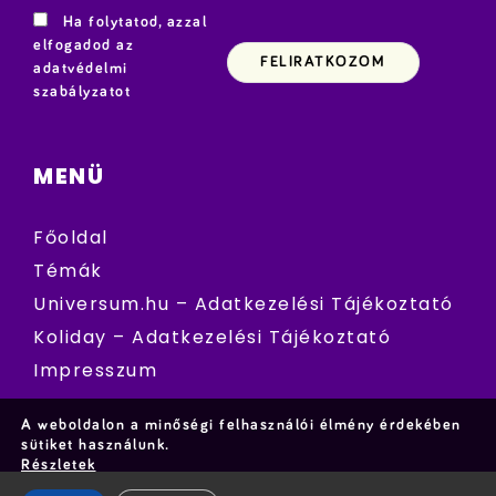
Ha folytatod, azzal
elfogadod az
adatvédelmi
szabályzatot
MENÜ
Főoldal
Témák
Universum.hu – Adatkezelési Tájékoztató
Koliday – Adatkezelési Tájékoztató
Impresszum
A weboldalon a minőségi felhasználói élmény érdekében
sütiket használunk.
Részletek