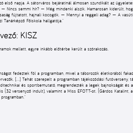
ozó első napja. A sátorváros bejáratinál álmosan szundikált az ügyelet
e. — Nincs semmi hír? — Még mindenki alszik. Hamarosan kiderült, hog
saság fújtatott, hajnali kocogók. — Mennyi a reggeli adag? — A vasúti 
 Tanárképző Főiskola hallgatója.”
rvező: KISZ
ramok mellett, egyre inkább előtérbe került a szórakozás.
onságot fedeztek föl a programban, mivel a táborozók életkorából fak
ervezők. […] Tehát szerepelt a programban tájékozódási futóverseny, 
aditechnikai és sportbemutató,
megrendezték a legek bajnokságát
és a
is (32 versenyző indult),
valamint a Miss EFOTT-ot
. (Gárdos Katalint, 
 programban.”