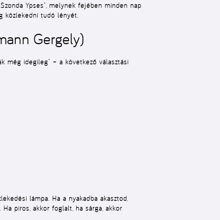
ett „Szonda Ypses”, melynek fejében minden nap
g közlekedni tudó lényét.
lmann Gergely)
ák még idegileg” – a következő választási
zlekedési lámpa. Ha a nyakadba akasztod,
Ha piros, akkor foglalt, ha sárga, akkor