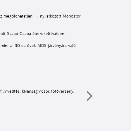
ez megoldhatatlan.” – nyilatkozott Monostori
volt Szabó Csaba életrekeltésében.
lamint a ’90-es évek AIDS-járványára való
 filmvetítés, kívánságműsor, fotóverseny,