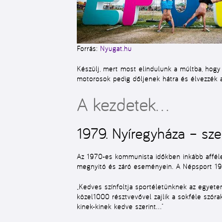
Forrás:
Nyugat.hu
Készülj, mert most elindulunk a múltba, hogy
motorosok pedig dőljenek hátra és élvezzék a
A kezdetek…
1979. Nyíregyháza – sze
Az 1970-es kommunista időkben inkább affél
megnyitó és záró eseményein. A Népsport 197
„Kedves színfoltja sportéletünknek az egyetem
közel1000 résztvevővel zajlik a sokféle szórak
kinek-kinek kedve szerint…”