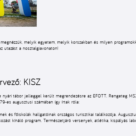
 megnézzük, melyik egyetem, melyik korszakban és milyen programokka
z utazást a nosztalgiavonaton!
rvező: KISZ
e nyári tábor jelleggel került megrendezésre az EFOTT. Rengeteg M
9-es augusztusi számában így írtak róla:
ek és főiskolák hallgatóinak országos turisztikai találkozója. Augus
ozást kínáló program. Természetjáró versenyek, atlétika, kispályás labd