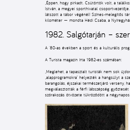
„Éppen, hogy pirkadt. Csütörtök volt, a találk
István, a megyei sporthivatal csoportvezetőj
látszott a tábor végénél! Színes-melegítős tár
kilométer — mondta Hédi Csaba, a Nyíregyházi
1982. Salgótarján – sze
A ’80-as években a sport és a kulturális prog
A Turista magazin írta 1982-es számában:
„Meglehet, a tapasztalt turisták nem sok újd
„alapprogramokra” helyezték a hangsúlyt a sz
barangolás, éjszakai természetjáró verseny, h
megválasztották a férfi lábszépség győztesét
szórakozás ötvözete tükröződött a négynapos