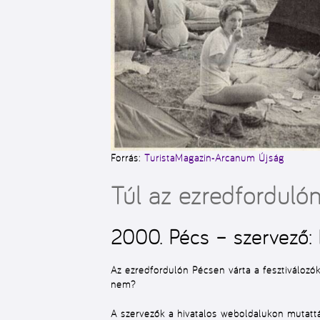
Forrás:
TuristaMagazin-Arcanum Újság
Túl az ezredforduló
2000. Pécs – szervező
Az ezredfordulón Pécsen várta a fesztiválozók
nem?
A szervezők a hivatalos weboldalukon mutatt