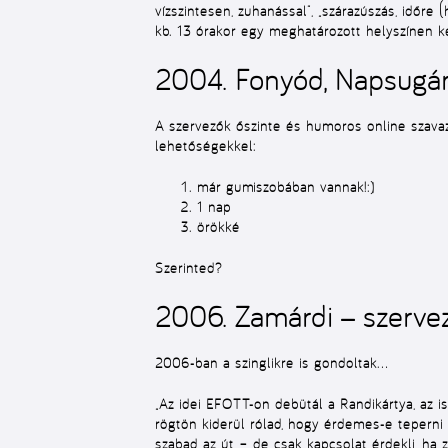
vízszintesen, zuhanással”, „szárazúszás, időre
kb. 13 órakor egy meghatározott helyszínen k
2004. Fonyód, Napsugár
A szervezők őszinte és humoros online szavazá
lehetőségekkel:
már gumiszobában vannak!:)
1 nap
örökké
Szerinted?
2006. Zamárdi − szerve
2006-ban a szinglikre is gondoltak…
„Az idei EFOTT-on debütál a Randikártya, az 
rögtön kiderül rólad, hogy érdemes-e teperni é
szabad az út – de csak kapcsolat érdekli, ha z