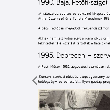
1990. Baja, Petőfi-sziget
„A változatos, sportos és sokszínű kikapcsoló
Attila főszervező úr a Turista Magazinnak 199
A pécsi rádióban megadott frekvenciaszámon n
Akinek nem lett volna elég a romantikus csilla
tekintettel tájékoztatást tartottak a fiataloknak
1995. Debrecen – szerv
A Pesti Műsor 1995. augusztusi számában talál
„Koncert, színházi előadás, szépségverseny, ze
boldogság— és panaszfal… Ilyen gazdag prog