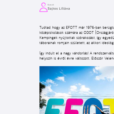
Szerző:
Sajtos Liliána
Tudtad, hogy az
EFOTT
már 1976-ban berúgta
középiskolások számára az
ODOT
(Országjáró 
Kempingek
nyújtottak szórakozást, így egyed
táborainak romjain született, az akkori ideoló
Így indult el a nagy vándorlás! A rendszerv
helyszín is évről évre változott. Először Vel