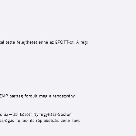
l tette felejthetetlenné az EFOTT-ot. A régi
SZMP párttag fordult meg a rendezvény
ztus 32—25. között Nyíregyháza-Sóstón
arúgás, tollas- és röplabdázás, zene, tánc,