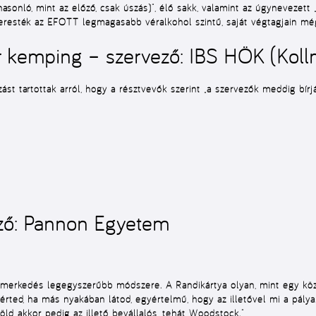
 (hasonló, mint az előző, csak úszás)”, élő sakk, valamint az úgynevez
eresték az EFOTT legmagasabb véralkohol szintű, saját végtagjain mé
 kemping – szervező: IBS HÖK (Kol
st tartottak arról, hogy a résztvevők szerint „a szervezők meddig bírj
ző: Pannon Egyetem
ismerkedés legegyszerűbb módszere. A Randikártya olyan, mint egy kö
rted, ha más nyakában látod, egyértelmű, hogy az illetővel mi a pálya. 
öld, akkor pedig az illető bevállalós, tehát Woodstock.”