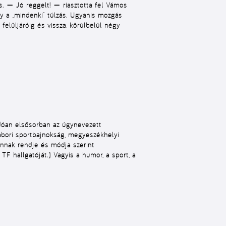
es. — Jó reggelt! — riasztotta fel Vámos
y a „mindenki” túlzás. Ugyanis mozgás
felüljáróig és vissza, körülbelül négy
adóan elsősorban az úgynevezett
tábori sportbajnokság, megyeszékhelyi
nnak rendje és módja szerint
a TF hallgatóját.) Vagyis a humor, a sport, a