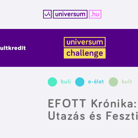
Kilépés
a
tartalomba
buli
e-élet
kult
EFOTT Krónika:
Utazás és Feszt