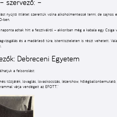
 – szervező: –
dást nyújtó ittlétet szerettük volna alkoholmentessé tenni, de sajnos 
0-ben.
aponta adtak hírt a fesztiválról − akkoriban még a kabala egy Csiga 
gvizsgálás és a madárleső túra, istentiszteleten is részt vehetett. Va
.
ezők: Debreceni Egyetem
hatjuk a felsorolást:
nés tűzijáték, lovaglás, lovaskocsizás, lézershow, hőlégballonbemutató,
rammal várja vendégeit az EFOTT.”