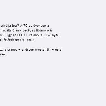
ztiválja lett? A 70-es években a
unkavállalóknak pedig az
Ifjúmunkás
lkül. Így az EFOTT valahol a
KISZ
nyári
ak felfedezéséről szólt.
szi a prímet – egészen mostanáig – és a
lnak.