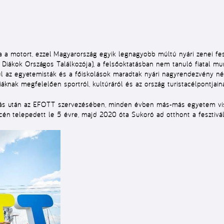
 a motort, ezzel Magyarország egyik
leg
nagyobb múltú nyári zenei fes
Diákok Országos Találkozója), a felsőoktatásban nem tanuló fiatal m
ül az egyetemisták és a főiskolások maradtak nyári nagyrendezvény né
giáknak megfelelően sportról, kultúráról és az ország turistacélpontjain
áltás után az EFOTT szervezésében, minden évben más-más egyetem vi
encén telepedett le 5 évre, majd 2020 óta Sukoró ad otthont a fesztivá