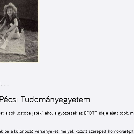
n…
: Pécsi Tudományegyetem
at a sok „ostoba játék”, ahol a győztesek az EFOTT ideje alatt több, m
ák be a különböző versenyeket, melyek között szerepelt homokvárépíté