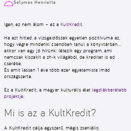
Selymes Henrietta
Igen, ez nem álom – ez a
KultKred
i
t
.
Ha azt hitted, a vizsgaidőszak egyetlen pozitívuma az,
hogy végre mindenki csendben tanul a könyvtárban…
akkor van egy jó hírünk:
létezik egy program, ami
nemcsak kiszakít a zh-k világából, de kreditet is ad
cserébe.
És amit lassan 1 éve több ezer egyetemista imád
országszerte.
Ez a
KultKredit
, a magyar kulturális élet
legdiákbarátabb
projektje
.
Mi is az a KultKredit?
A KultKredit célja egyszerű, mégis zseniális: