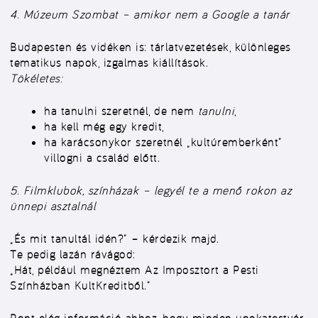
4. Múzeum Szombat – amikor nem a Google a tanár
Budapesten és vidéken is: tárlatvezetések, különleges
tematikus napok, izgalmas kiállítások.
Tökéletes:
ha tanulni szeretnél, de nem
tanulni
,
ha kell még egy kredit,
ha karácsonykor szeretnél „kultúremberként”
villogni a család előtt.
5. Filmklubok, színházak – legyél te a menő rokon az
ünnepi asztalnál
„És mit tanultál idén?” – kérdezik majd.
Te pedig lazán rávágod:
„Hát, például megnéztem
Az Imposztort a Pesti
Színházban
KultKreditből.”