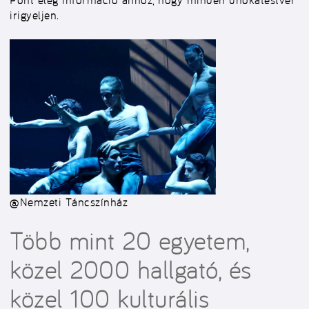
Pont elég információ ahhoz, hogy minden unokatestvér
irigyeljen.
@Nemzeti Táncszínház
Több mint 20 egyetem,
közel 2000 hallgató, és
közel 100 kulturális