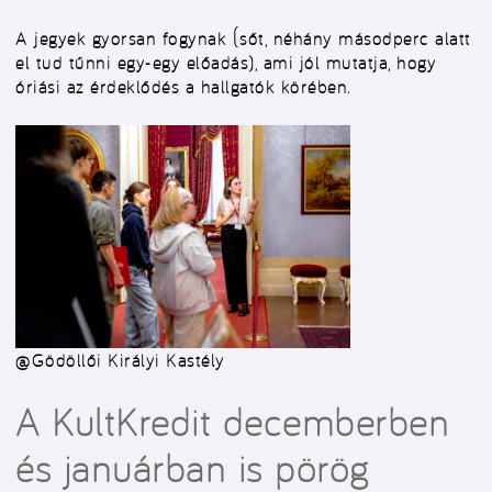
A jegyek gyorsan fogynak (sőt, néhány másodperc alatt
el tud tűnni egy-egy előadás), ami jól mutatja, hogy
óriási az érdeklődés
a hallgatók körében.
@Gödöllői Királyi Kastély
A KultKredit decemberben
és januárban is pörög