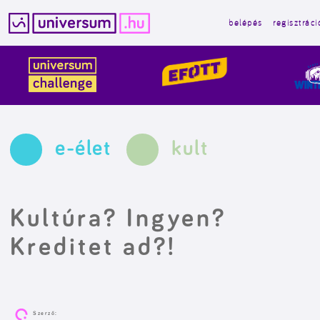
belépés
regisztráci
Kilépés
a
tartalomba
e-élet
kult
Kultúra? Ingyen?
Kreditet ad?!
Szerző: