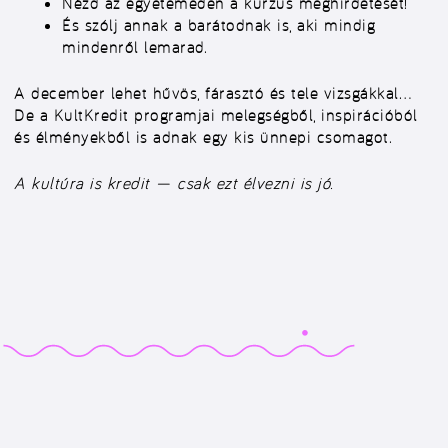
Nézd az egyetemeden a kurzus meghirdetését!
És szólj annak a barátodnak is, aki mindig
mindenről lemarad.
A december lehet hűvös, fárasztó és tele vizsgákkal…
De a KultKredit programjai melegségből, inspirációból
és élményekből is adnak egy kis ünnepi csomagot.
A kultúra is kredit — csak ezt élvezni is jó.