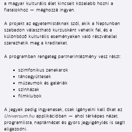
a magyar kulturális élet kincseit közelebb hozni a
fiatalokhoz — méghozzá ingyen.
A projekt az egyetemistáknak szól, akik a Neptunban
szabadon választható kurzusként vehetik fel, és a
különböző kulturális eseményeken való részvétellel
szerezhetik meg a krediteket.
A programban rengeteg partnerintézmény vesz részt:
szimfonikus zenekarok
táncegyüttesek
múzeumok és galériák
színházak
filmklubok
A jegyek pedig
ingyenesek
, csak
igényelni kell őket
az
Universum.hu
applikációban — ahol térképes nézet,
programlista, naptárnézet és gyors jegyigénylés is segít
eligazodni.