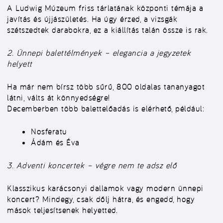
A Ludwig Múzeum friss tárlatának központi témája a
javítás és újjászületés. Ha úgy érzed, a vizsgák
szétszedtek darabokra, ez a kiállítás talán össze is rak.
2. Ünnepi balettélmények – elegancia a jegyzetek
helyett
Ha már nem bírsz több sűrű, 800 oldalas tananyagot
látni, válts át könnyedségre!
Decemberben több balettelőadás is elérhető, például:
Nosferatu
Ádám és Éva
3. Adventi koncertek – végre nem te adsz elő
Klasszikus karácsonyi dallamok vagy modern ünnepi
koncert? Mindegy, csak dőlj hátra, és engedd, hogy
mások teljesítsenek helyetted.