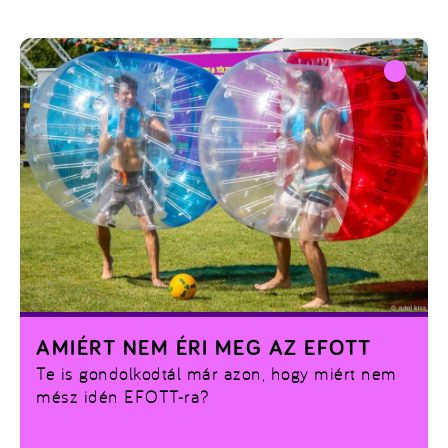
vagy legyél te a legaktívabb és vidd haza napi
és heti fődíjainkat!
AMIÉRT NEM ÉRI MEG AZ EFOTT
Te is gondolkodtál már azon, hogy miért nem
mész idén EFOTT-ra?