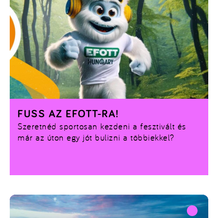
FUSS AZ EFOTT-RA!
Szeretnéd sportosan kezdeni a fesztivált és
már az úton egy jót bulizni a többiekkel?