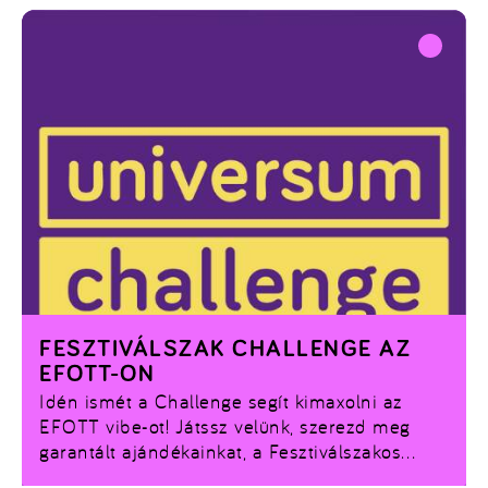
FESZTIVÁLSZAK CHALLENGE AZ
EFOTT-ON
Idén ismét a Challenge segít kimaxolni az
EFOTT vibe-ot! Játssz velünk, szerezd meg
garantált ajándékainkat, a Fesztiválszakos
kedvezménykártyát és a U-Style kuponokat,