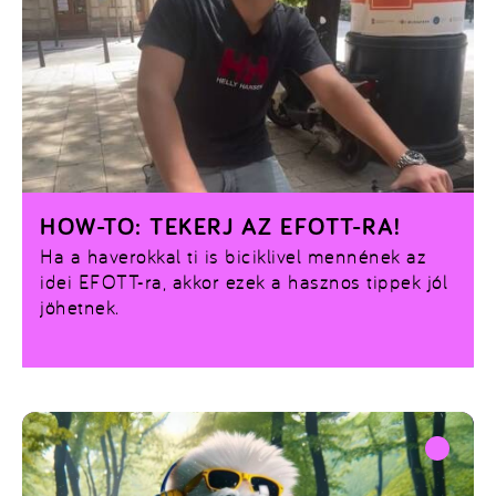
HOW-TO: TEKERJ AZ EFOTT-RA!
Ha a haverokkal ti is biciklivel mennének az
idei EFOTT-ra, akkor ezek a hasznos tippek jól
jöhetnek.