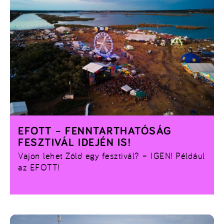
EFOTT – FENNTARTHATÓSÁG
FESZTIVÁL IDEJÉN IS!
Vajon lehet Zöld egy fesztivál? – IGEN! Például
az EFOTT!