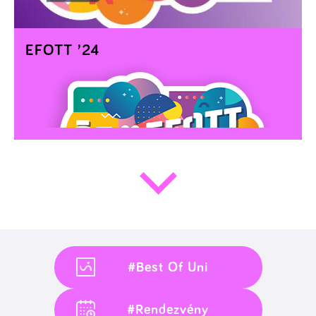
EFOTT ’24
BENNED IS OTT AZ EGYETEMISTA?
#Best Of Uni
#Rendezvény