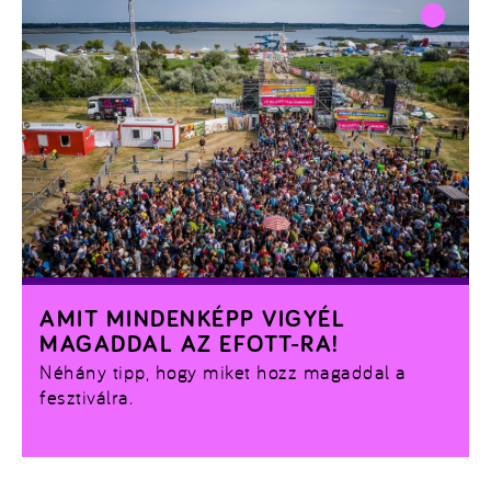
AMIT MINDENKÉPP VIGYÉL
MAGADDAL AZ EFOTT-RA!
Néhány tipp, hogy miket hozz magaddal a
fesztiválra.