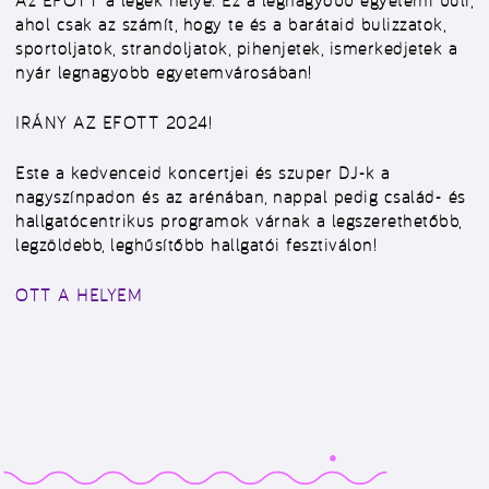
Az EFOTT a legek helye. Ez a legnagyobb egyetemi buli,
ahol csak az számít, hogy te és a barátaid bulizzatok,
sportoljatok, strandoljatok, pihenjetek, ismerkedjetek a
nyár legnagyobb egyetemvárosában!
IRÁNY AZ EFOTT 2024!
Este a kedvenceid koncertjei és szuper DJ-k a
nagyszínpadon és az arénában, nappal pedig család- és
hallgatócentrikus programok várnak a legszerethetőbb,
legzöldebb, leghűsítőbb hallgatói fesztiválon!
OTT A HELYEM