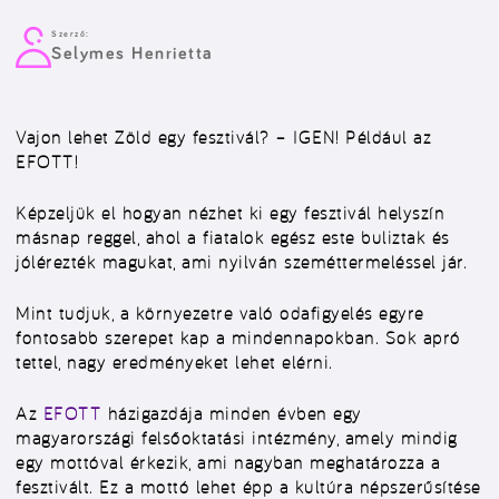
Szerző:
Selymes Henrietta
Vajon lehet Zöld egy fesztivál? – IGEN! Például az
EFOTT!
Képzeljük el hogyan nézhet ki egy fesztivál helyszín
másnap reggel, ahol a fiatalok egész este buliztak és
jólérezték magukat, ami nyilván szeméttermeléssel jár.
Mint tudjuk, a környezetre való odafigyelés egyre
fontosabb szerepet kap a mindennapokban. Sok apró
tettel, nagy eredményeket lehet elérni.
Az
EFOTT
házigazdája minden évben egy
magyarországi felsőoktatási intézmény, amely mindig
egy mottóval érkezik, ami nagyban meghatározza a
fesztivált. Ez a mottó lehet épp a kultúra népszerűsítése