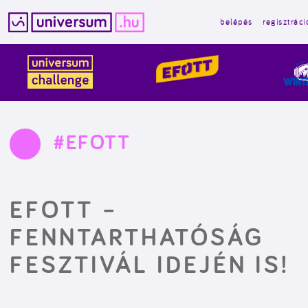
belépés
regisztráci
Kilépés
a
tartalomba
#EFOTT
EFOTT –
FENNTARTHATÓSÁG
FESZTIVÁL IDEJÉN IS!