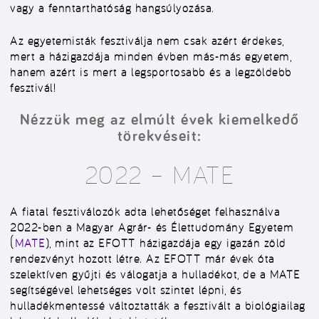
vagy a fenntarthatóság hangsúlyozása.
Az egyetemisták fesztiválja nem csak azért érdekes,
mert a házigazdája minden évben más-más egyetem,
hanem azért is mert a legsportosabb és a legzöldebb
fesztivál!
Nézzük meg az elmúlt évek kiemelkedő
törekvéseit:
2022 – MATE
A fiatal fesztiválozók adta lehetőséget felhasználva
2022-ben a Magyar Agrár- és Élettudomány Egyetem
(
MATE
), mint az EFOTT házigazdája egy igazán zöld
rendezvényt hozott létre. Az EFOTT már évek óta
szelektíven gyűjti és válogatja a hulladékot, de a MATE
segítségével lehetséges volt szintet lépni, és
hulladékmentessé változtatták a fesztivált a biológiailag