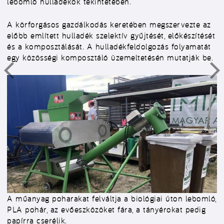
lebomló hulladékok tekintetében.
A körforgásos gazdálkodás keretében megszervezte az
előbb említett hulladék szelektív gyűjtését, előkészítését
és a komposztálását. A hulladékfeldolgozás folyamatát
egy közösségi komposztáló üzemeltetésén mutatják be.
A műanyag poharakat felváltja a biológiai úton lebomló,
PLA pohár, az evőeszközöket fára, a tányérokat pedig
papírra cserélik.