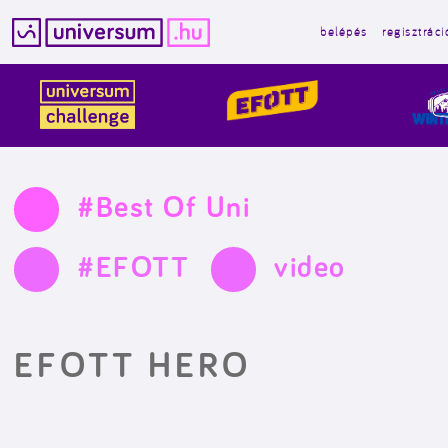
belépés
regisztráci
Kilépés
a
tartalomba
#Best Of Uni
#EFOTT
video
EFOTT HERO