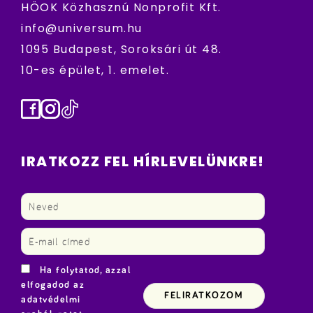
HÖOK Közhasznú Nonprofit Kft.
info@universum.hu
1095 Budapest, Soroksári út 48.
10-es épület, 1. emelet.
Facebook
Instagram
TikTok
IRATKOZZ FEL HÍRLEVELÜNKRE!
Ha folytatod, azzal
elfogadod az
adatvédelmi