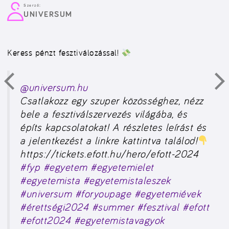
Szerző:
UNIVERSUM
Keress pénzt fesztiválozással!
@universum.hu
Csatlakozz egy szuper közösséghez, nézz
bele a fesztiválszervezés világába, és
építs kapcsolatokat! A részletes leírást és
a jelentkezést a linkre kattintva találod!
https://tickets.efott.hu/hero/efott-2024
#fyp
#egyetem
#egyetemielet
#egyetemista
#egyetemistaleszek
#universum
#foryoupage
#egyetemiévek
#érettségi2024
#summer
#fesztival
#efott
#efott2024
#egyetemistavagyok