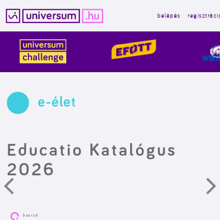
belépés
regisztráci
Kilépés
a
tartalomba
e-élet
Educatio Katalógus
2026
Szerző: