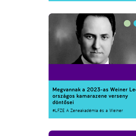
közlekedéspolitika, a mobilitás és turizmus
kapcsolatrendszere, a közlekedés térségi
szerepe és fenntarthatósági szempontjai,
valamint a mobilitás környezet- és
agrárgazdaságtani vonatkozásai témakörök
Megvannak a 2023-as Weiner Le
országos kamarazene verseny
döntősei
#LFZE
A Zeneakadémia és a Weiner
Alapítvány közösen rendezett
megmérettetésének zsűrije tizenöt formác
juttatott tovább, a díjkiosztó gála február 
lesz a Solti teremben.