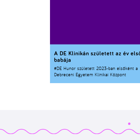
A DE Klinikán született az év els
babája
#DE
Hunor született 2023-ban elsőként a
Debreceni Egyetem Klinikai Központ
Szülészeti és Nőgyógyászati Klinikáján. A
kisfiú január elsején 0 óra 12 perckor jött 
világra.