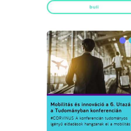
buli
Mobilitás és innováció a 6. Utazá
a Tudományban konferencián
#CORVINUS
A konferencián tudományos
igényű előadások hangzanak el a mobilitás
gazdasági és társadalmi kérdései, a