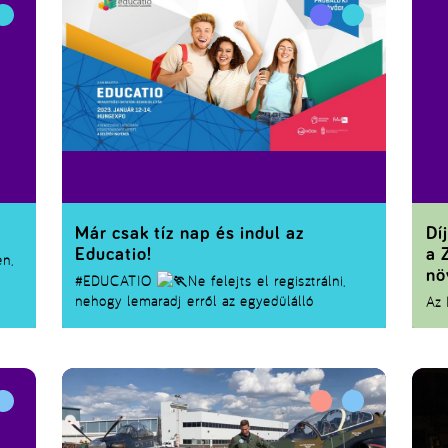
Már csak tíz nap és indul az
Dí
Educatio!
a 
n,
nö
#EDUCATIO
Ne felejts el regisztrálni,
nehogy lemaradj erről az egyedülálló
Az 
lehetőségről, ahol élőben próbálhatod ki a
meg
jövőd!
más
hel