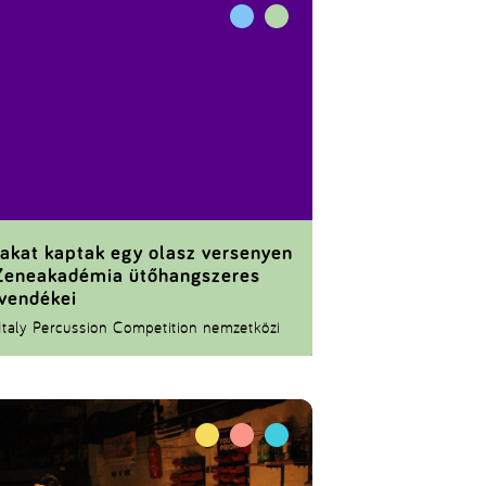
jakat kaptak egy olasz versenyen
Zeneakadémia ütőhangszeres
vendékei
Italy Percussion Competition nemzetközi
mérettetésen Mohácsi Benjámin első és
odik lett, Simon András pedig harmadik
yezést ért el.