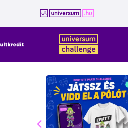
Kilépés
a
tartalomba