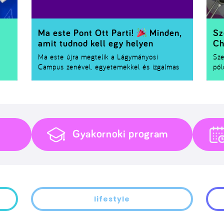
Ma este Pont Ott Parti!
Minden,
Sz
amit tudnod kell egy helyen
Ch
Ma este újra megtelik a Lágymányosi
Sze
Campus zenével, egyetemekkel és izgalmas
pól
programokkal – érkezik a
Pont Ott Parti 2026
!
Nem
Ha már regisztráltál, vagy még szeretnél
Ch
csatlakozni, összegyűjtöttük a legfontosabb
is 
tudnivalókat.
Ha 
eml
néh
Gyakornoki program
Kre
lifestyle