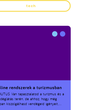
tech
line rendszerek a turizmusban
DUTUS
Van tapasztalatod a turizmus és a
déglátás terén, de ahhoz, hogy még
ban kiszolgálhasd vendégeid igényeit,
ább képeznéd magad?