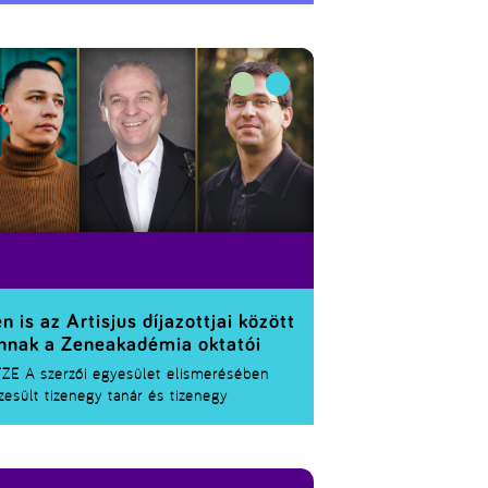
én is az Artisjus díjazottjai között
nnak a Zeneakadémia oktatói
FZE
A szerzői egyesület elismerésében
zesült tizenegy tanár és tizenegy
adóművész, akik kiemelkedően fontos
kát végeznek a zenei oktatásban, illetve
dszeresen kortárs magyar műveket tűznek
orukra.