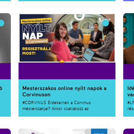
képleteit, egyes apróbb rovarokat mutatunk
majd be. A hozzánk látogatók Petri-
csészékben megnézhetik a gombák és
baktériumok tenyészbélyegeit is.
ben.
ó
Mesterszakos online nyílt napok a
Id
Corvinuson
va
#CORVINUS
Érdekelnek a Corvinus
#L
mesterszakjai? Akkor csatlakozz az
rés
eseményünkhöz!
elő
mun
iót
ren
5-én
műs