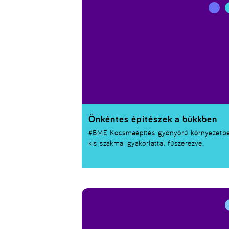
Önkéntes építészek a bükkben
#BME
Kocsmaépítés gyönyörű környezetbe
kis szakmai gyakorlattal fűszerezve.