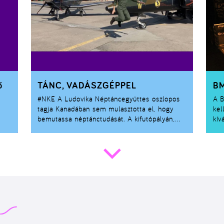
ő
TÁNC, VADÁSZGÉPPEL
BM
#NKE
A Ludovika Néptáncegyüttes oszlopos
A B
tagja Kanadában sem mulasztotta el, hogy
kel
bemutassa néptánctudását. A kifutópályán,
kív
vadászgépek között.
a