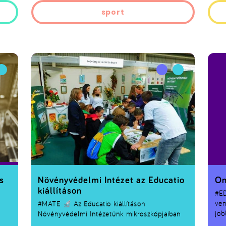
sport
s
Növényvédelmi Intézet az Educatio
On
kiállításon
#E
ven
#MATE
Az Educatio kiállításon
job
Növényvédelmi Intézetünk mikroszkópjaiban
tov
növénypatogén gombák mikroszkopikus