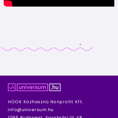
HÖOK Közhasznú Nonprofit Kft.
info@universum.hu
1095 Budapest, Soroksári út 48.