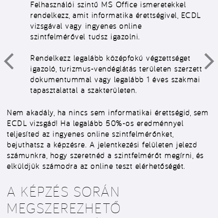
Felhasználói szintű MS Office ismeretekkel
rendelkezz, amit informatika érettségivel, ECDL
vizsgával vagy
ingyenes online
szintfelmérővel
tudsz igazolni.
Rendelkezz legalább középfokú végzettséget
igazoló, turizmus-vendéglátás területen szerzett
dokumentummal vagy legalább 1 éves szakmai
tapasztalattal a szakterületen.
Nem akadály, ha nincs sem informatikai érettségid, sem
ECDL vizsgád! Ha legalább 50%-os eredménnyel
teljesíted az ingyenes online szintfelmérőnket,
bejuthatsz a képzésre. A jelentkezési felületen jelezd
számunkra, hogy szeretnéd a szintfelmérőt megírni, és
elküldjük számodra az online teszt elérhetőségét.
A KÉPZÉS SORÁN
MEGSZEREZHETŐ