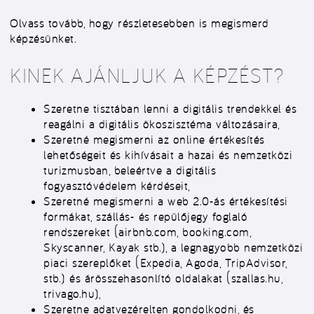
Olvass tovább, hogy részletesebben is megismerd
képzésünket.
KINEK AJÁNLJUK A KÉPZÉST?
Szeretne tisztában lenni a digitális trendekkel és
reagálni a digitális ökoszisztéma változásaira,
Szeretné megismerni az online értékesítés
lehetőségeit és kihívásait a hazai és nemzetközi
turizmusban, beleértve a digitális
fogyasztóvédelem kérdéseit,
Szeretné megismerni a web 2.0-ás értékesítési
formákat, szállás- és repülőjegy foglaló
rendszereket (airbnb.com, booking.com,
Skyscanner, Kayak stb.), a legnagyobb nemzetközi
piaci szereplőket (Expedia, Agoda, TripAdvisor,
stb.) és árösszehasonlító oldalakat (szallas.hu,
trivago.hu),
Szeretne adatvezérelten gondolkodni, és