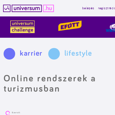
belépés
regisztráci
Kilépés
a
tartalomba
karrier
lifestyle
Online rendszerek a
turizmusban
Szerző: