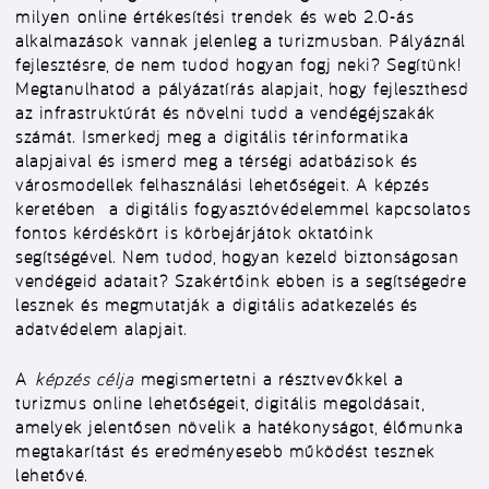
milyen
online értékesítési trendek
és
web 2.0-ás
alkalmazások
vannak jelenleg a turizmusban. Pályáznál
fejlesztésre, de nem tudod hogyan fogj neki? Segítünk!
Megtanulhatod a
pályázatírás alapjai
t, hogy fejleszthesd
az infrastruktúrát és növelni tudd a vendégéjszakák
számát. Ismerkedj meg a
digitális térinformatika
alapjai
val és ismerd meg a térségi adatbázisok és
városmodellek felhasználási lehetőségeit. A képzés
keretében a
digitális fogyasztóvédelem
mel kapcsolatos
fontos kérdéskört is körbejárjátok oktatóink
segítségével. Nem tudod, hogyan kezeld biztonságosan
vendégeid adatait? Szakértőink ebben is a segítségedre
lesznek és megmutatják a
digitális adatkezelés és
adatvédelem alapjai
t.
A
képzés célja
megismertetni a résztvevőkkel a
turizmus online lehetőségeit, digitális megoldásait,
amelyek jelentősen növelik a hatékonyságot, élőmunka
megtakarítást és eredményesebb működést tesznek
lehetővé.