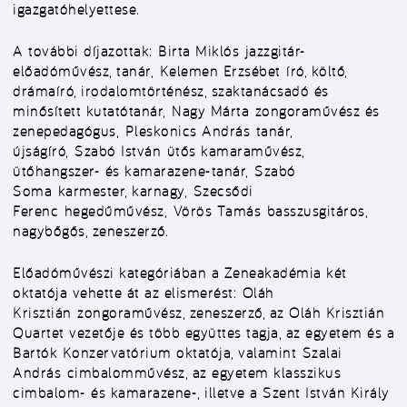
igazgatóhelyettese.
A további díjazottak:
Birta Miklós
jazzgitár-
előadóművész, tanár,
Kelemen Erzsébet
író, költő,
drámaíró, irodalomtörténész, szaktanácsadó és
minősített kutatótanár,
Nagy Márta
zongoraművész és
zenepedagógus,
Pleskonics András
tanár,
újságíró,
Szabó István
ütős kamaraművész,
ütőhangszer- és kamarazene-tanár,
Szabó
Soma
karmester, karnagy,
Szecsődi
Ferenc
hegedűművész,
Vörös Tamás
basszusgitáros,
nagybőgős, zeneszerző.
Előadóművészi kategóriában a Zeneakadémia két
oktatója vehette át az elismerést:
Oláh
Krisztián
zongoraművész, zeneszerző, az Oláh Krisztián
Quartet vezetője és több együttes tagja, az egyetem és a
Bartók Konzervatórium oktatója, valamint
Szalai
András
cimbalomművész, az egyetem klasszikus
cimbalom- és kamarazene-, illetve a Szent István Király