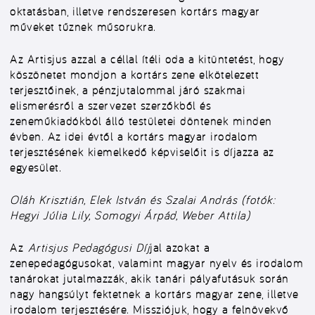
oktatásban, illetve rendszeresen kortárs magyar
műveket tűznek műsorukra.
Az Artisjus azzal a céllal ítéli oda a kitüntetést, hogy
köszönetet mondjon a kortárs zene elkötelezett
terjesztőinek, a pénzjutalommal járó szakmai
elismerésről a szervezet szerzőkből és
zeneműkiadókból álló testületei döntenek minden
évben. Az idei évtől a kortárs magyar irodalom
terjesztésének kiemelkedő képviselőit is díjazza az
egyesület.
Oláh Krisztián, Elek István és Szalai András (fotók:
Hegyi Júlia Lily, Somogyi Árpád, Weber Attila)
Az
Artisjus Pedagógusi Díj
jal azokat a
zenepedagógusokat, valamint magyar nyelv és irodalom
tanárokat jutalmazzák, akik tanári pályafutásuk során
nagy hangsúlyt fektetnek a kortárs magyar zene, illetve
irodalom terjesztésére. Missziójuk, hogy a felnövekvő