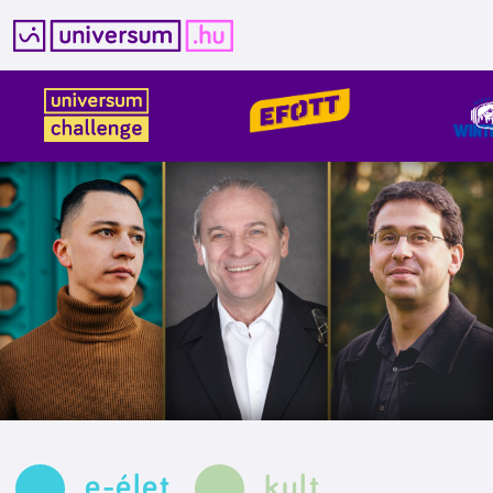
Kilépés
a
tartalomba
e-élet
kult