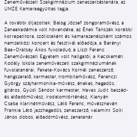
Zeneművészeti Szakgimnázium zeneszerzéstanára, az
UMZE Kamaraegyüttes tagja.
A további díjazottak:
Balog József
zongoraművész, a
Zeneakadémia volt növendéke, az Ének Tanszék korábbi
korrepetitora, szólistaként és kamarazenészként számos
nemzetközi koncert és fesztivál előadója, a
Berényi
Bea–Dratsay Ákos
fuvoladuó, a Liszt Ferenc
Zeneművészeti Egyetem volt hallgatói, a Kecskeméti
Kodály Iskola zeneművészeti szakgimnáziumának
fuvolatanárai,
Fekete-Kovács Kornél
zeneszerző,
hangszerelő, karmester, trombitaművész,
Ferenczi
György
szájharmonika-művész, énekes, hegedűs,
gitáros,
Gyüdi Sándor
karmester,
Havas Judit
beszéd-
és előadóművész, irodalomtörténész,
Klenyán
Csaba
klarinétművész,
Látó Ferenc
, művésznevén
Frankie Látó jazzhegedűs, zeneszerző, valamint
Solti
János
dobos, előadóművész, zenetanár.