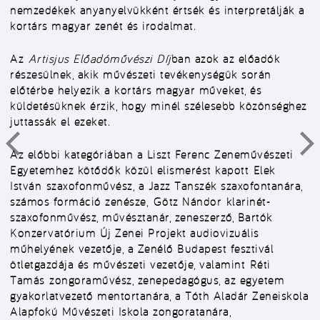
nemzedékek anyanyelvükként értsék és interpretálják a
kortárs magyar zenét és irodalmat.
Az
Artisjus Előadóművészi Díj
ban azok az előadók
részesülnek, akik művészeti tevékenységük során
előtérbe helyezik a kortárs magyar műveket, és
küldetésüknek érzik, hogy minél szélesebb közönséghez
juttassák el ezeket.
Az előbbi kategóriában a Liszt Ferenc Zeneművészeti
Egyetemhez kötődők közül elismerést kapott
Elek
István
szaxofonművész, a Jazz Tanszék szaxofontanára,
számos formáció zenésze,
Götz Nándor
klarinét-
szaxofonművész, művésztanár, zeneszerző, Bartók
Konzervatórium Új Zenei Projekt audiovizuális
műhelyének vezetője, a Zenélő Budapest fesztivál
ötletgazdája és művészeti vezetője, valamint
Réti
Tamás
zongoraművész, zenepedagógus, az egyetem
gyakorlatvezető mentortanára, a Tóth Aladár Zeneiskola
Alapfokú Művészeti Iskola zongoratanára,