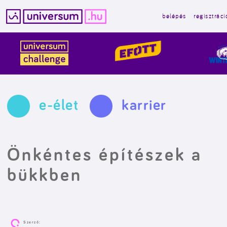
belépés
regisztráci
Kilépés
a
tartalomba
e-élet
karrier
Önkéntes építészek a
bükkben
Szerző: