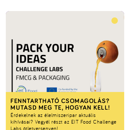
megkönnyíti a munkájukat, de nem helyettesíti
az emberi kreativitást.
FENNTARTHATÓ CSOMAGOLÁS?
MUTASD MEG TE, HOGYAN KELL!
Érdekelnek az élelmiszeripar aktuális
kihívásai? Vegyél részt az EIT Food Challenge
Labs ötletversenyen!