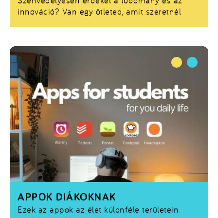
Szenvedélyesen érdekel a tudomány és az
innováció? Van egy ötleted, amit szeretnél
megosztani a világgal? Itt a lehetőség, hogy
bemutasd kutatásodat vagy innovatív
projektedet a nagyközönség előtt!
APPOK DIÁKOKNAK
Ezek az appok az élet különféle területein