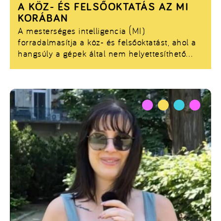
A KÖZ- ÉS FELSŐOKTATÁS AZ MI
KORÁBAN
A mesterséges intelligencia (MI)
forradalmasítja a köz- és felsőoktatást, ahol a
hangsúly a gépek által nem helyettesíthető
készségekre, mint a kreativitás, kritikus
gondolkodás és az emberközpontú tervezés
helyeződik.