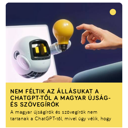
universum.hu-n.
NEM FÉLTIK AZ ÁLLÁSUKAT A
CHATGPT-TŐL A MAGYAR ÚJSÁG-
ÉS SZÖVEGÍRÓK
A magyar újságírók és szövegírók nem
tartanak a ChatGPT-től, mivel úgy vélik, hogy
az MI csak segédeszközként funkcionál, ami