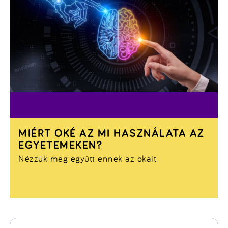
MIÉRT OKÉ AZ MI HASZNÁLATA AZ
EGYETEMEKEN?
Nézzük meg együtt ennek az okait.