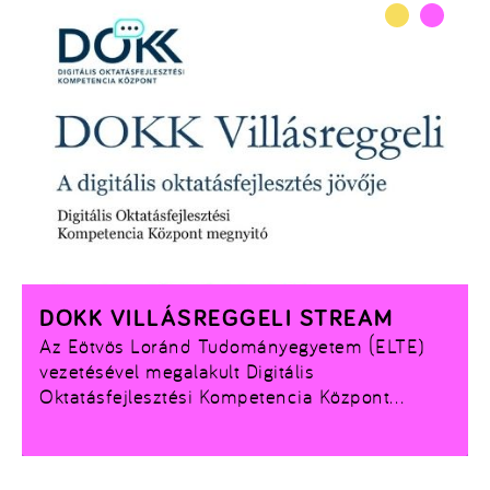
DOKK VILLÁSREGGELI STREAM
Az Eötvös Loránd Tudományegyetem (ELTE)
vezetésével megalakult Digitális
Oktatásfejlesztési Kompetencia Központ
(DOKK) új korszakot nyit a magyar
felsőoktatásban, melyet nagyszabású stratégiai
együttműködéssel alapoz meg. Élő adás az