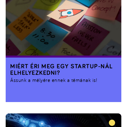
MIÉRT ÉRI MEG EGY STARTUP-NÁL
ELHELYEZKEDNI?
Ássunk a mélyére ennek a témának is!