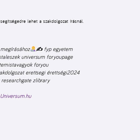
segítségedre lehet a szakdolgozat írásnál.
 megírásához
✍
fyp egyetem
staleszek universum foryoupage
temistavagyok foryou
akdolgozat erettsegi érettségi2024
researchgate zlibrary
 Universum.hu