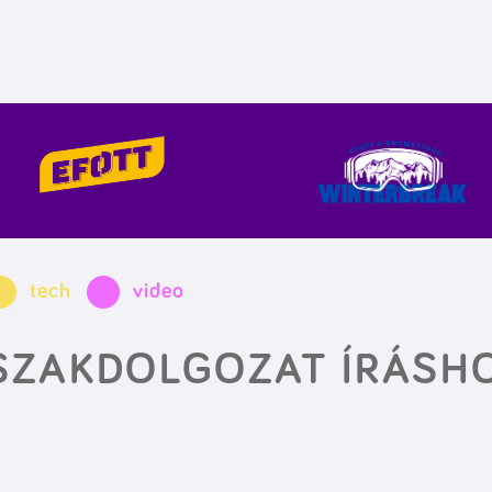
tech
video
SZAKDOLGOZAT ÍRÁSH