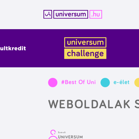
Kilépés
a
tartalomba
#Best Of Uni
e-élet
WEBOLDALAK 
Szerző:
UNIVERSUM