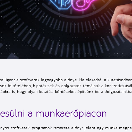
elligencia szoftverek legnagyobb előnye. Ha elakadtál a kutatásodban,
ések feltételében, hipotézisek és dolgozatok témáinak a konkretizálás
ovábbra is, hogy olyan kutatási kérdéseket építsünk be a dolgozatainkb
yesülni a munkaerőpiacon
onyos szoftverek, programok ismerete előnyt jelent egy munka megpál