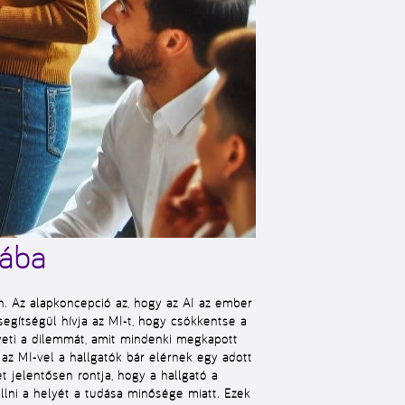
jába
. Az alapkoncepció az, hogy az AI az ember
segítségül hívja az MI-t, hogy csökkentse a
elveti a dilemmát, amit mindenki megkapott
 az MI-vel a hallgatók bár elérnek egy adott
t jelentősen rontja, hogy a hallgató a
llni a helyét a tudása minősége miatt. Ezek