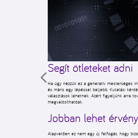
Segít ötleteket adni
Ha úgy nézzük ez a generatív mesterséges int
és máris egy lépéssel beljebb. Kutatási kérd
választások lehetnek. Azért figyeljünk arra t
megvalósíthatóak.
Jobban lehet érvén
Alapvetően ez nem egy új felfogás, hogy biz