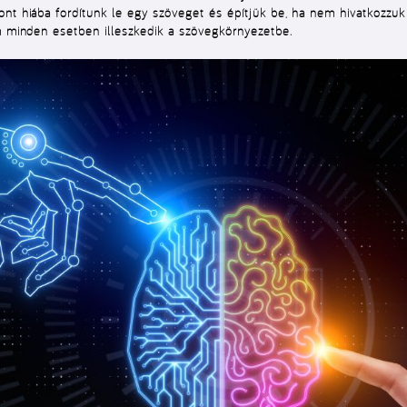
ont hiába fordítunk le egy szöveget és építjük be, ha nem hivatkozzuk
em minden esetben illeszkedik a szövegkörnyezetbe.