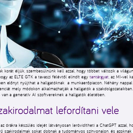
k korát éljük, szembesülnünk kell azzal, hogy többet változik a világun
hogy az ELTE GTK a tavaszi félévtől elindít egy
tantárgyat
, az MI-vel 
ekben előnyt nyújthat a hallgatóknak a munkaerőpiacon. Néhány napp
genciát mely módokon alkalmazhatják a hallgatók a szakdolgozataikban
a van a generatív AI szoftvereknek a hallgatók életében.
akirodalmat lefordítani vele
z órákra készülés idejét látványosan lerövidítheti a ChatGPT azzal, h
vű szakirodalmak sokat dobnak a tudományos színvonalon, és azoknak i