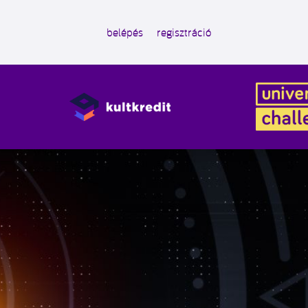
belépés
regisztráció