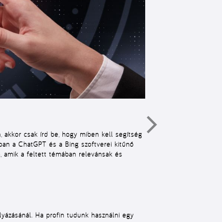
 akkor csak írd be, hogy miben kell segítség
ában a ChatGPT és a Bing szoftverei kitűnő
a, amik a feltett témában relevánsak és
yázásánál. Ha profin tudunk használni egy