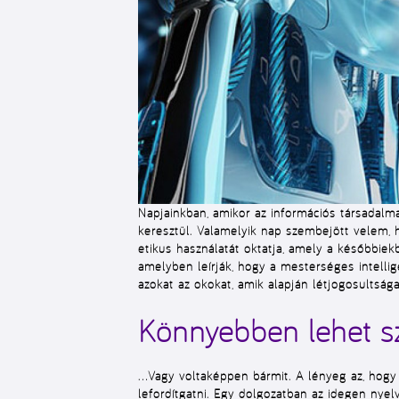
Napjainkban, amikor az információs társadalma
keresztül. Valamelyik nap szembejött velem, 
etikus használatát oktatja, amely a későbbi
amelyben leírják, hogy a mesterséges intelli
azokat az okokat, amik alapján létjogosultság
Könnyebben lehet sz
…Vagy voltaképpen bármit. A lényeg az, hogy a
lefordítgatni. Egy dolgozatban az idegen nyel