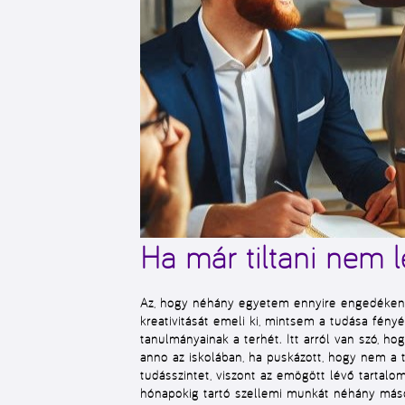
Ha már tiltani nem l
Az, hogy néhány egyetem ennyire engedékeny 
kreativitását emeli ki, mintsem a tudása fény
tanulmányainak a terhét. Itt arról van szó, h
anno az iskolában, ha puskázott, hogy nem a t
tudásszintet, viszont az emögött lévő tartalo
hónapokig tartó szellemi munkát néhány másodp