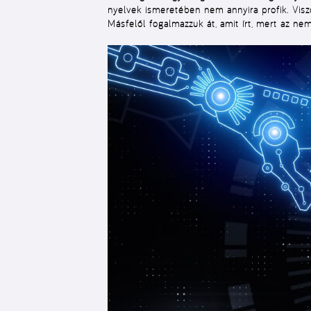
nyelvek ismeretében nem annyira profik. Visz
Másfelől fogalmazzuk át, amit írt, mert az n