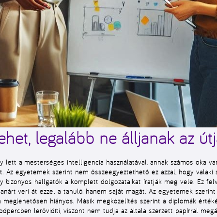
ehet, legalább ne álljanak az út
lett a mesterséges intelligencia használatával, annak számos oka van
ét. Az egyetemek szerint nem összeegyeztethető ez azzal, hogy valaki 
ogy bizonyos hallgatók a komplett dolgozataikat íratják meg vele. Ez f
anárt veri át ezzel a tanuló, hanem saját magát. Az egyetemek szerint
m meglehetősen hiányos. Másik megközelítés szerint a diplomák értéké
ercben lerövidíti, viszont nem tudja az általa szerzett papírral megá