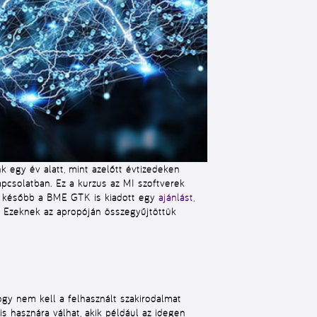
k egy év alatt, mint azelőtt évtizedeken
kapcsolatban. Ez a kurzus az MI szoftverek
al később a BME GTK is kiadott egy
ajánlást
,
. Ezeknek az apropóján összegyűjtöttük
ogy nem kell a felhasznált szakirodalmat
s hasznára válhat, akik például az idegen