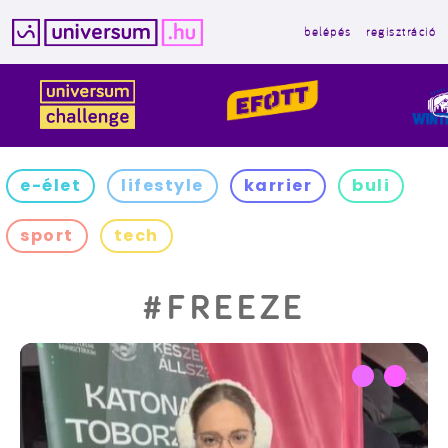
belépés
regisztráció
Kilépés
a
tartalomba
e-élet
lifestyle
karrier
buli
sport
tech
#FREEZE