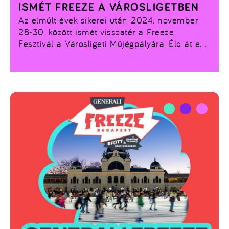
ISMÉT FREEZE A VÁROSLIGETBEN
Az elmúlt évek sikerei után
2024. november
28-30.
között ismét visszatér a
Freeze
Fesztivál
a
Városligeti Műjégpályára
. Éld át ezt
a különleges három napot, ahol a
téli sportok
,
a
szórakozás
és a
felejthetetlen
élmények
találkoznak! Különböző
izgalmas
programokkal
, népszerű
magyar
fellépőkkel
és az év
legmenőbb korizós
bulijával
várunk. Gyere el, és éld át a tél igazi
varázsát velünk a város szívében!