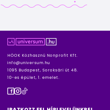
HÖOK Közhasznú Nonprofit Kft.
info@universum.hu
1095 Budapest, Soroksári út 48.
10-es épület, 1. emelet.
Facebook
Instagram
TikTok
IRATKOZZ FEL HÍRLEVELÜNKRE!