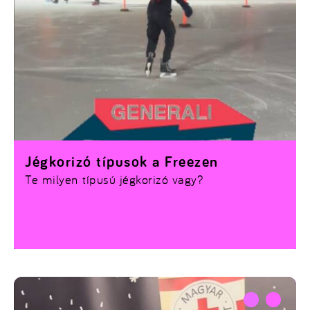
Jégkorizó típusok a Freezen
Te milyen típusú jégkorizó vagy?