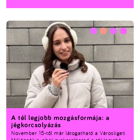
A tél legjobb mozgásformája: a
jégkorcsolyázás
November 15-től már látogatható a Városligeti