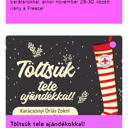
barátaitokkal, akkor november 28-30. között
irány a Freeze!
Töltsük tele ajándékokkal!