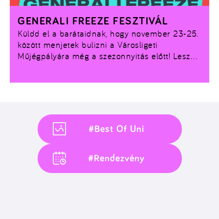
GENERALI FREEZE FESZTIVÁL
Küldd el a barátaidnak, hogy november 23-25.
között menjetek bulizni a Városligeti
Műjégpályára még a szezonnyitás előtt! Lesz
minden: koncertek, programok, étel, ital.
#Best Of Uni
#Rendezvény