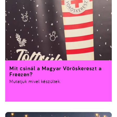
Mit csinál a Magyar Vöröskereszt a
Freezen?
Mutatjuk mivel készültek.