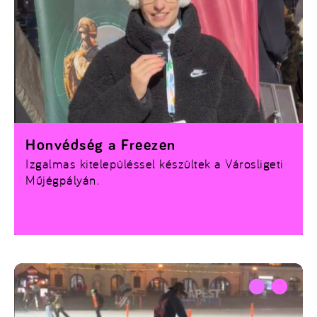
Honvédség a Freezen
Izgalmas kitelepüléssel készültek a Városligeti
Műjégpályán.