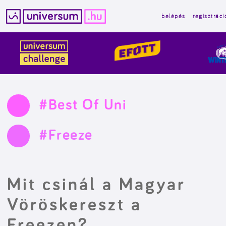
belépés
regisztráci
Kilépés
a
tartalomba
#Best Of Uni
#Freeze
Mit csinál a Magyar
Vöröskereszt a
Freezen?