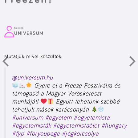
Szerző:
UNIVERSUM
Mutatjuk mivel készültek.
@universum.hu
Gyere el a Freeze Fesztiválra és
támogasd a Magyar Vöröskereszt
munkáját!
Együtt tehetünk szebbé
tehetjük mások karácsonyát!
#universum
#egyetem
#egyetemista
#egyetemisták
#egyetemistaélet
#hungary
#fyp
#foryoupage
#jégkorcsolya