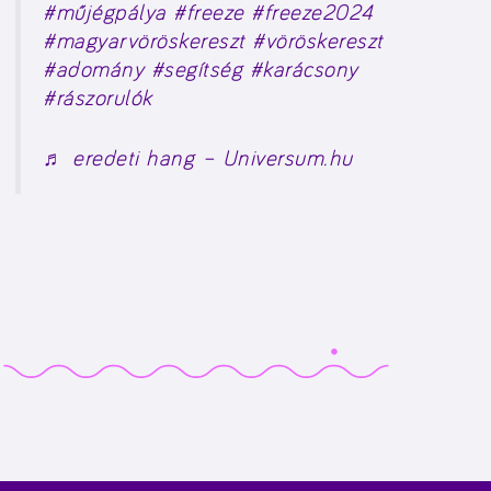
#műjégpálya
#freeze
#freeze2024
#magyarvöröskereszt
#vöröskereszt
#adomány
#segítség
#karácsony
#rászorulók
♬ eredeti hang – Universum.hu