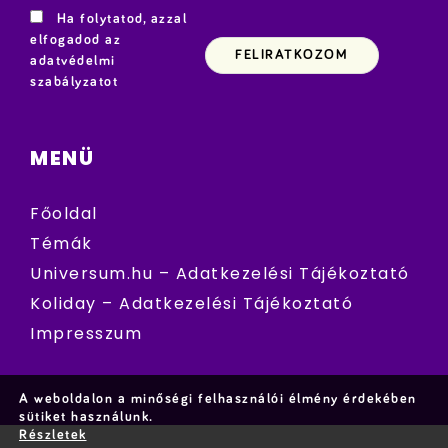
Ha folytatod, azzal
elfogadod az
adatvédelmi
szabályzatot
MENÜ
Főoldal
Témák
Universum.hu – Adatkezelési Tájékoztató
Koliday – Adatkezelési Tájékoztató
Impresszum
A weboldalon a minőségi felhasználói élmény érdekében
sütiket használunk.
Részletek