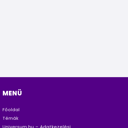
MENÜ
Főoldal
Témák
Universum.hu – Adatkezelési