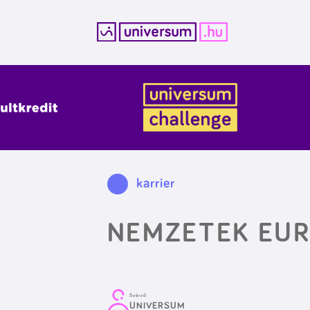
Kilépés
a
tartalomba
karrier
NEMZETEK EU
Szerző:
UNIVERSUM