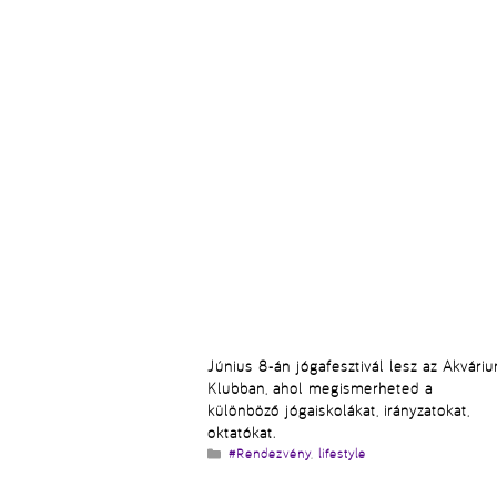
Június 8-án jógafesztivál lesz az Akvári
Klubban, ahol megismerheted a
különböző jógaiskolákat, irányzatokat,
oktatókat.
Kategória
#Rendezvény
,
lifestyle