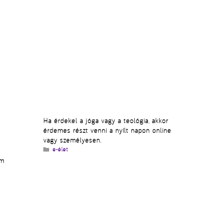
Ha érdekel a jóga vagy a teológia, akkor
érdemes részt venni a nyílt napon online
vagy személyesen.
Kategória
e-élet
um