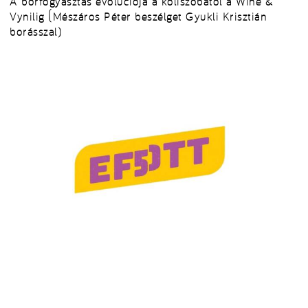
A borfogyasztás evolúciója a koliszobától a Wine &
Vynilig (Mészáros Péter beszélget Gyukli Krisztián
borásszal)