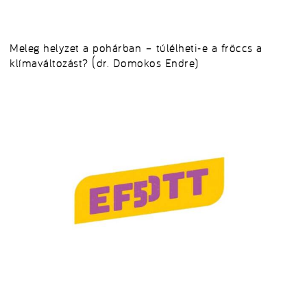
Meleg helyzet a pohárban – túlélheti-e a fröccs a
klímaváltozást? (dr. Domokos Endre)