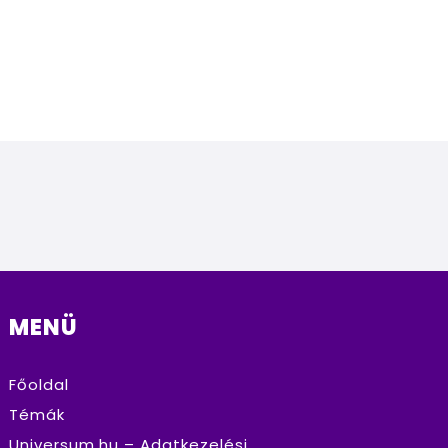
MENÜ
Főoldal
Témák
Universum.hu – Adatkezelési