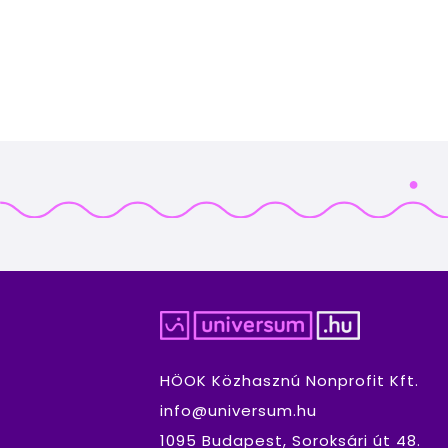
HÖOK Közhasznú Nonprofit Kft.
info@universum.hu
1095 Budapest, Soroksári út 48.