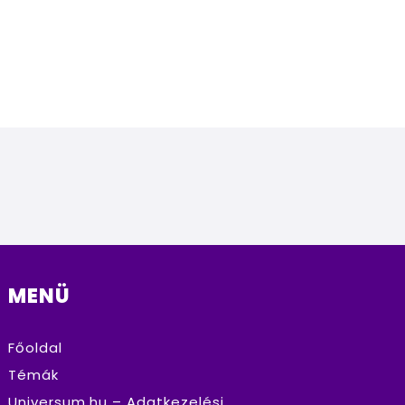
MENÜ
Főoldal
Témák
Universum.hu – Adatkezelési