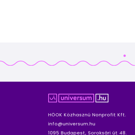
HÖOK Közhasznú Nonprofit Kft.
info@universum.hu
1095 Budapest, Soroksári út 48.