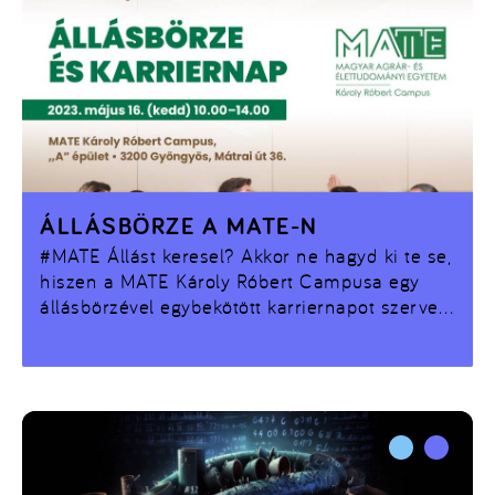
ÁLLÁSBÖRZE A MATE-N
#MATE
Állást keresel? Akkor ne hagyd ki te se,
hiszen a MATE Károly Róbert Campusa egy
állásbörzével egybekötött karriernapot szervez
május 16-án