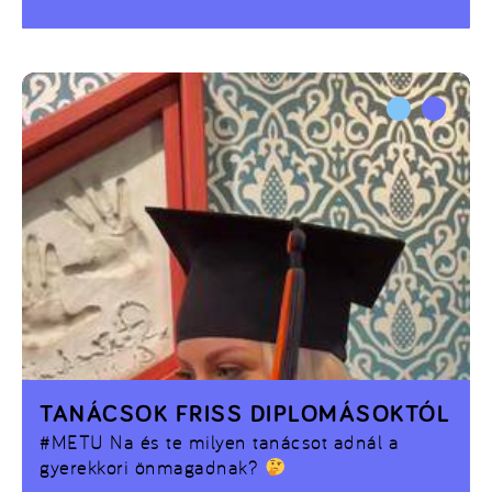
neked szól
TANÁCSOK FRISS DIPLOMÁSOKTÓL
#METU
Na és te milyen tanácsot adnál a
gyerekkori önmagadnak?