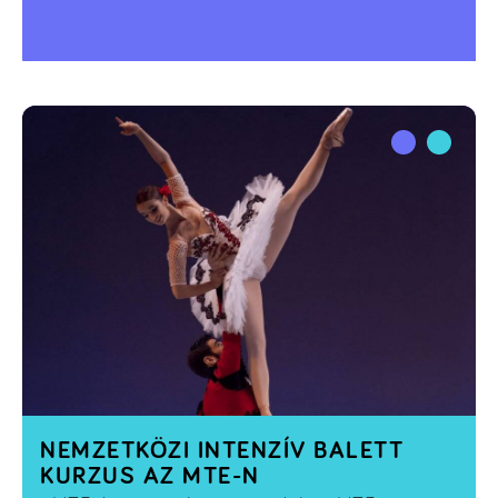
NEMZETKÖZI INTENZÍV BALETT
KURZUS AZ MTE-N