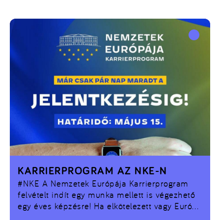
KARRIERPROGRAM AZ NKE-N
#NKE
A Nemzetek Európája Karrierprogram
felvételt indít egy munka mellett is végezhető
egy éves képzésre! Ha elkötelezett vagy Európa
és Magyarország ügye iránt, ez a lehetőség