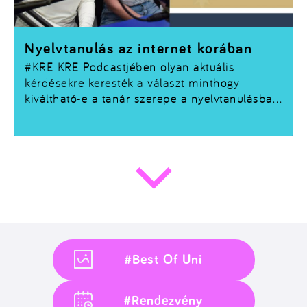
Nyelvtanulás az internet korában
#KRE
KRE Podcastjében olyan aktuális
kérdésekre keresték a választ minthogy
kiváltható-e a tanár szerepe a nyelvtanulásban
valamint megtanulható-e egy nyelv YouTube
videókból vagy Instagram posztokból. Ezen
felül még sok releváns topik is felmerült. Ha
érdekel a téma mindenképp hallgass bele
#Best Of Uni
#Rendezvény