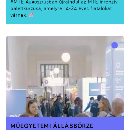
#MTE
Augusztusban újraindul az MTE intenzív
balettkurzusa, amelyre 14-24 éves fiatalokat
várnak.
MŰEGYETEMI ÁLLÁSBÖRZE