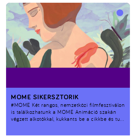
MOME SIKERSZTORIK
#MOME
Két rangos, nemzetközi filmfesztiválon
is találkozhatunk a MOME Animáció szakán
végzett alkotókkal, kukkants be a cikkbe és tudj
meg róluk többbet