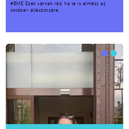
#BME Ezek várnak rád, ha te is elmész az
októberi állásbörzére.