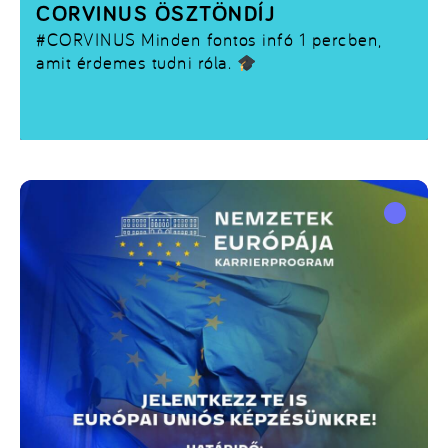
CORVINUS ÖSZTÖNDÍJ
#CORVINUS
Minden fontos infó 1 percben,
amit érdemes tudni róla.