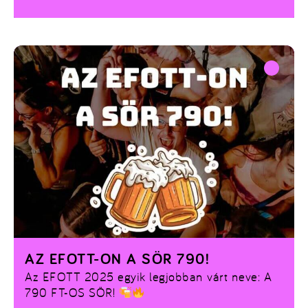
szomjas maradni!
AZ EFOTT-ON A SÖR 790!
Az EFOTT 2025 egyik legjobban várt neve: A
790 FT-OS SÖR!