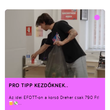
PRO TIPP KEZDŐKNEK..
Az idei EFOTT-on a korsó Dreher csak 790 Ft!
Repülj rá a jegyekre! Ennyiért kár lenne