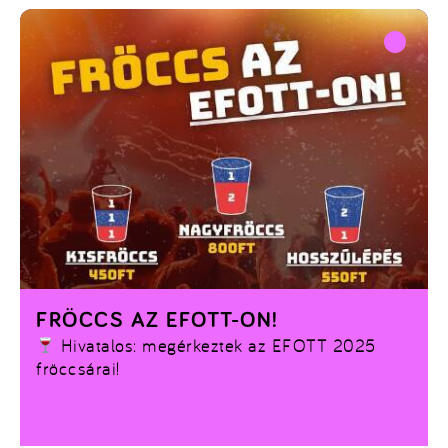
FRÖCCS AZ EFOTT-ON!
Hivatalos: megérkeztek az EFOTT 2025
fröccsárai!