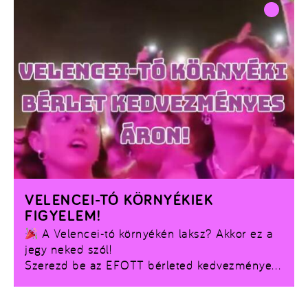
VELENCEI-TÓ KÖRNYÉKIEK
FIGYELEM!
A Velencei-tó környékén laksz? Akkor ez a
jegy neked szól!
Szerezd be az EFOTT bérleted kedvezményes
áron idén már online!