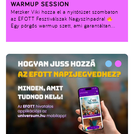
WARMUP SESSION
Metzker Viki hozza el a nyitótüzet szombaton
az EFOTT Fesztiválszak Nagyszínpadra!
Egy pörgős warmup szett, ami garantáltan
berobbantja az estét mielőtt felcsendülnek a
BSW legnagyobb slágerei – találkozzunk az
első sorban!