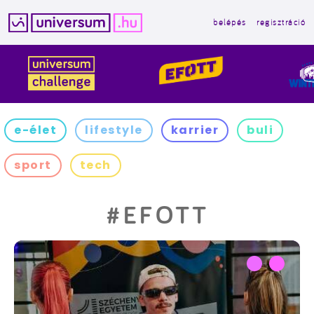
belépés
regisztráció
Kilépés
a
tartalomba
e-élet
lifestyle
karrier
buli
sport
tech
#EFOTT