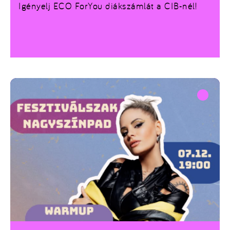
Igényelj ECO ForYou diákszámlát a CIB-nél!