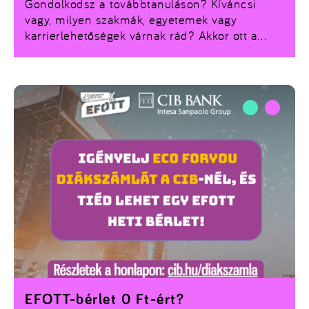
Gondolkodsz a továbbtanuláson? Kíváncsi
vagy, milyen szakmák, egyetemek vagy
karrierlehetőségek várnak rád? Akkor ott a
helyed az Educatio Summer fesztiválon július
9–13. között a Velencei-tónál, Sukorón!
EFOTT-bérlet 0 Ft-ért?