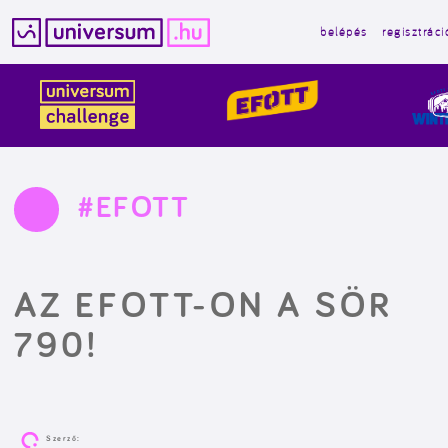
belépés
regisztráci
Kilépés
a
tartalomba
#EFOTT
AZ EFOTT-ON A SÖR
790!
Szerző: