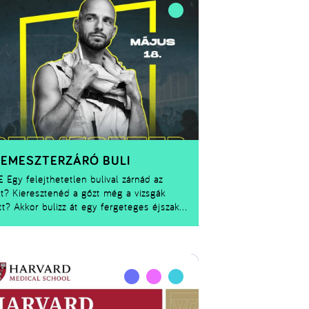
EMESZTERZÁRÓ BULI
E
Egy felejthetetlen bulival zárnád az
t? Kieresztenéd a gőzt még a vizsgák
tt? Akkor bulizz át egy fergeteges éjszakát
arátaiddal május 19-én