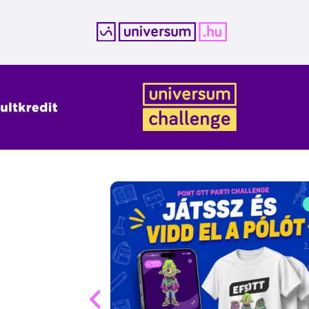
Kilépés
a
tartalomba