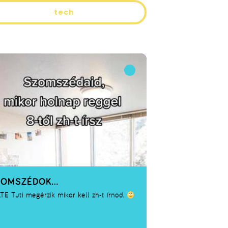
tech
ZOMSZÉDOK…
LTE
Tuti megérzik mikor kell zh-t írnod.