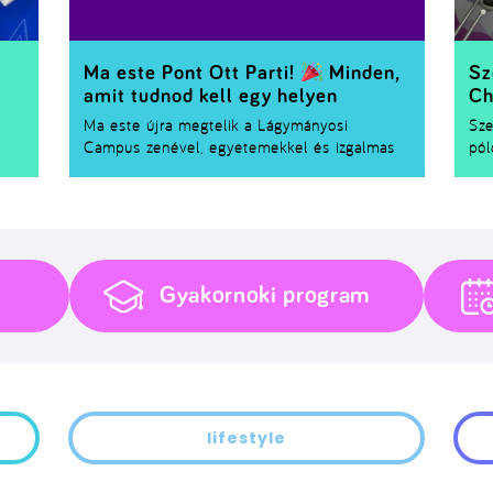
Ma este Pont Ott Parti!
Minden,
Sz
amit tudnod kell egy helyen
Ch
Ma este újra megtelik a Lágymányosi
Sze
Campus zenével, egyetemekkel és izgalmas
pól
programokkal – érkezik a
Pont Ott Parti 2026
!
Nem
Ha már regisztráltál, vagy még szeretnél
Ch
csatlakozni, összegyűjtöttük a legfontosabb
is 
tudnivalókat.
Ha 
eml
néh
Gyakornoki program
Kre
lifestyle