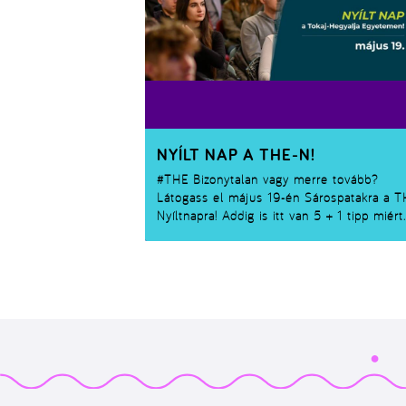
NYÍLT NAP A THE-N!
#THE
Bizonytalan vagy merre tovább?
Látogass el május 19-én Sárospatakra a 
Nyíltnapra! Addig is itt van 5 + 1 tipp miért
legyen a THE az első helyen