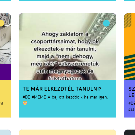
TE MÁR ELKEZDTÉL TANULNI?
S
LE
#DE
#MEME
A baj ott kezdődik ha már igen.
nt
#D
szá
vég