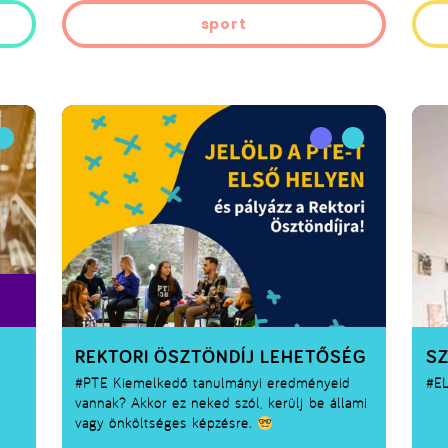
sport
REKTORI ÖSZTÖNDÍJ LEHETŐSÉG
S
#PTE
Kiemelkedő tanulmányi eredményeid
#E
vannak? Akkor ez neked szól, kerülj be állami
vagy önköltséges képzésre.