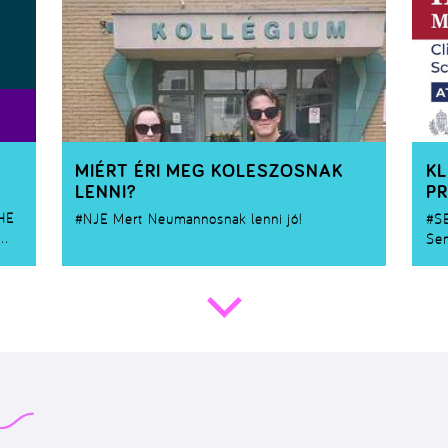
MIÉRT ÉRI MEG KOLESZOSNAK
KL
LENNI?
P
THE
#NJE
Mert Neumannosnak lenni jó!
#S
Sem
tud
az 
Bos