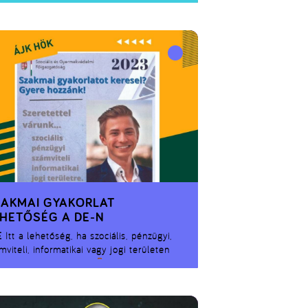
ZAKMAI GYAKORLAT
HETŐSÉG A DE-N
E
Itt a lehetőség, ha szociális, pénzügyi,
mviteli, informatikai vagy jogi területen
eznéd a gyakorlatod.