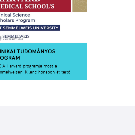
INIKAI TUDOMÁNYOS
ROGRAM
E
A Harvard programja most a
melweisen! Kilenc hónapon át tartó
ományos programok és workshopok várják
50 kiválasztott diákot Budapesten és
tonban is.