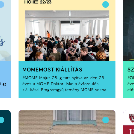
MOMEMOST KIÁLLÍTÁS
SZ
#MOME
Május 26-ig tart nyitva az idén 25
#O
éves a MOME Doktori Iskola évfordulós
éve
d az
kiállítása! Programgyűjtemény MOME-soknak
elő
és a többieknek. Ne maradj le róluk te se
a b
l
ban