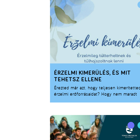
ÉRZELMI KIMERÜLÉS, ÉS MIT
TEHETSZ ELLENE
Érezted már azt, hogy teljesen kimerítette
érzelmi erőforrásaidat? Hogy nem maradt
erőd nincs elég erőd a mindennapi
feladatokhoz, az önmagadról vagy másokró
való gondoskodáshoz sem? Ebben a poszt
az érzelmi kimerülésről, annak jeleiről és
lehetséges megoldásairól olvashatsz