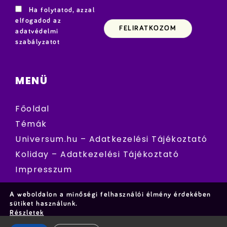
Ha folytatod, azzal
elfogadod az
adatvédelmi
szabályzatot
MENÜ
Főoldal
Témák
Universum.hu – Adatkezelési Tájékoztató
Koliday – Adatkezelési Tájékoztató
Impresszum
A weboldalon a minőségi felhasználói élmény érdekében
sütiket használunk.
Részletek