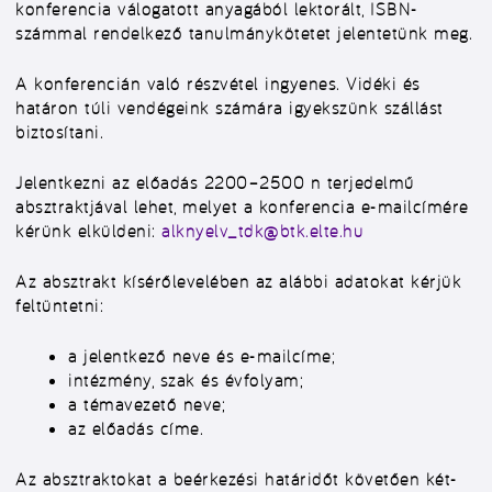
konferencia válogatott anyagából lektorált, ISBN-
számmal rendelkező tanulmánykötetet jelentetünk meg.
A konferencián való részvétel ingyenes. Vidéki és
határon túli vendégeink számára igyekszünk szállást
biztosítani.
Jelentkezni az előadás 2200–2500 n terjedelmű
absztraktjával lehet, melyet a konferencia e-mailcímére
kérünk elküldeni:
alknyelv_tdk@btk.elte.hu
Az absztrakt kísérőlevelében az alábbi adatokat kérjük
feltüntetni:
a jelentkező neve és e-mailcíme;
intézmény, szak és évfolyam;
a témavezető neve;
az előadás címe.
Az absztraktokat a beérkezési határidőt követően két-