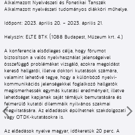
Alkalmazott Nyelvészeti és Fonetikai Tanszék
Alkalmazott nyelvészeti tudományos diákköri műhelye.
Időpont: 2023. április 20. – 2023. április 21.
Helyszín: ELTE BTK (1088 Budapest, Múzeum krt. 4.)
A konferencia elsődleges célja, hogy fórumot
biztosítson a valós nyelvhasználat jelenségeivel
összefüggő problémákat vizsgáló, azokra megoldást
kereső hallgatói, illetve doktori kutatások számára,
valamint lehetővé tegye, hogy a különböző nyelvi-
kommunikációs jelenségekkel foglalkozó hallgatók
megismerhessék egymás kutatási eredményeit, illetve
lehetőséget kapjanak saját témájuk bemutatására és
felmerülő kutatói dilemmáik nyilvános szakmai
megvitatására. Az előadások épülhetnek szakdolgozati
vagy OTDK-kutatásokra is.
Az előadások nyelve magyar, időkeretük 20 perc. A