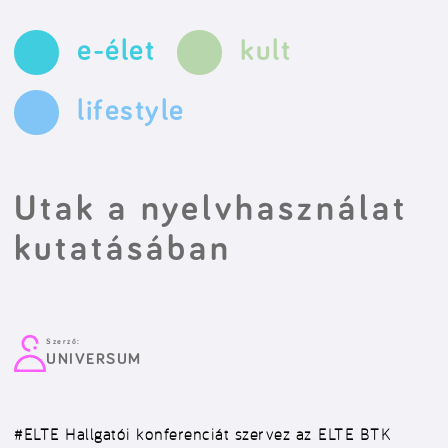
e-élet
kult
lifestyle
Utak a nyelvhasználat
kutatásában
Szerző:
UNIVERSUM
#ELTE
Hallgatói konferenciát szervez az ELTE BTK