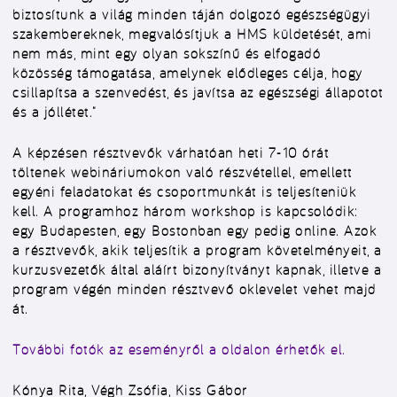
biztosítunk a világ minden táján dolgozó egészségügyi
szakembereknek, megvalósítjuk a HMS küldetését, ami
nem más, mint egy olyan sokszínű és elfogadó
közösség támogatása, amelynek elődleges célja, hogy
csillapítsa a szenvedést, és javítsa az egészségi állapotot
és a jóllétet.”
A képzésen résztvevők várhatóan heti 7-10 órát
töltenek webináriumokon való részvétellel, emellett
egyéni feladatokat és csoportmunkát is teljesíteniük
kell. A programhoz három workshop is kapcsolódik:
egy Budapesten, egy Bostonban egy pedig online. Azok
a résztvevők, akik teljesítik a program követelményeit, a
kurzusvezetők által aláírt bizonyítványt kapnak, illetve a
program végén minden résztvevő oklevelet vehet majd
át.
További fotók az eseményről a oldalon érhetők el.
Kónya Rita, Végh Zsófia, Kiss Gábor