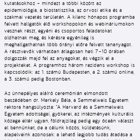
kutatásokhoz – mindezt a többi között az
epidemiológia, a biostatisztika, az orvosi etika és a
szakmai vezetés területén. A kilenc hónapos programba
felvett hallgatók élő workshopokon és webináriumokon
vesznek részt, egyéni és csoportos feladatokat
oldhatnak meg, és kérésre egyénileg is
meghallgathatnak több órányi előre felvett tananyagot.
A résztvevők várhatóan átlagosan heti 7–10 órában
dolgozzák majd fel az anyagokat, és végzik el a
projekteket. A programhoz három rezidens workshop is
kapcsolódik: az 1. számú Budapesten, a 2. számú online,
a 3. számú pedig Bostonban.
Az ünnepélyes aláíró ceremónián elmondott
beszédében dr. Merkely Béla, a Semmelweis Egyetem
rektora hangsúlyozta: “A Harvard és a Semmelweis
Egyetem adottságai, gyökerei, az intézmények kulturális
közege eltér ugyan, földrajzilag pedig egy óceán választ
el bennünket, de a célunk közös, küldetésünk,
alapelveink azonosak: a lehető legjobb tudás átadása a