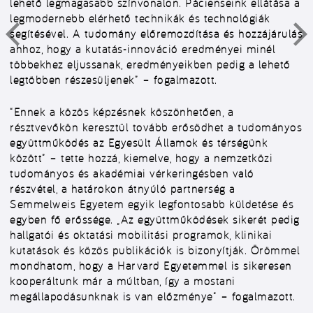
lehető legmagasabb színvonalon. Pácienseink ellátása a
legmodernebb elérhető technikák és technológiák
segítésével. A tudomány előremozdítása és hozzájárulás
ahhoz, hogy a kutatás-innováció eredményei minél
többekhez eljussanak, eredményeikben pedig a lehető
legtöbben részesüljenek” – fogalmazott.
“Ennek a közös képzésnek köszönhetően, a
résztvevőkön keresztül tovább erősödhet a tudományos
együttműködés az Egyesült Államok és térségünk
között” – tette hozzá, kiemelve, hogy a nemzetközi
tudományos és akadémiai vérkeringésben való
részvétel, a határokon átnyúló partnerség a
Semmelweis Egyetem egyik legfontosabb küldetése és
egyben fő erőssége. „Az együttműködések sikerét pedig
hallgatói és oktatási mobilitási programok, klinikai
kutatások és közös publikációk is bizonyítják. Örömmel
mondhatom, hogy a Harvard Egyetemmel is sikeresen
kooperáltunk már a múltban, így a mostani
megállapodásunknak is van előzménye” – fogalmazott.