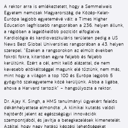
A rektor arra is emlékeztetett, hogy a Semmelweis
Egyetem nemcsak Magyarország, de Közép-Kelet-
Európa legjobb egyetemévé vált: a Times Higher
Education legfrissebb rangsorában a 236. helyen állunk,
a régióban a legelőkelőbb pozíciót elfoglalva.
Kardiológia és kardiovaszkuláris területen pedig a US
News Best Global Universities rangsorában a 43. helyen
szerepel. “Ezeken a rangsorokon az elmúlt években
fokról fokra, kitartóan egyre feljebb és feljebb
kerültünk. Ezért a cél, amit kellő alázattal, de nem
kevesebb eltökéltséggel magunk elé tűztünk, nem más,
mint hogy a világon a top 100 és Európa legjobb 5
gyógyító szakegyeteme közé kerüljünk. Abba a ligába,
ahova a Harvard tartozik” – hangsúlyozta a rektor.
Dr. Ajay K. Singh, a HMS tanulmányi ügyekért felelős
dékánhelyettese elmondta: „A klinikai kutatás valódi
hajtóerőt jelent az egészségügyi innovációk
szempontjából, és javítja a betegkezelések kimenetelét.
Azáltal, hogy nagy hatású képzési lehetőségeket