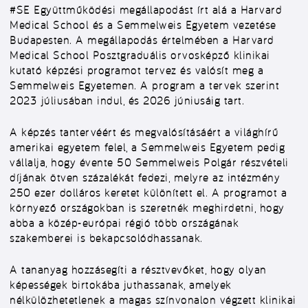
#SE
Együttműködési megállapodást írt alá a Harvard
Medical School és a Semmelweis Egyetem vezetése
Budapesten. A megállapodás értelmében a Harvard
Medical School Posztgraduális orvosképző klinikai
kutató képzési programot tervez és valósít meg a
Semmelweis Egyetemen. A program a tervek szerint
2023 júliusában indul, és 2026 júniusáig tart.
A képzés tantervéért és megvalósításáért a világhírű
amerikai egyetem felel, a Semmelweis Egyetem pedig
vállalja, hogy évente 50 Semmelweis Polgár részvételi
díjának ötven százalékát fedezi, melyre az intézmény
250 ezer dolláros keretet különített el. A programot a
környező országokban is szeretnék meghirdetni, hogy
abba a közép-európai régió több országának
szakemberei is bekapcsolódhassanak.
A tananyag hozzásegíti a résztvevőket, hogy olyan
képességek birtokába juthassanak, amelyek
nélkülözhetetlenek a magas színvonalon végzett klinikai