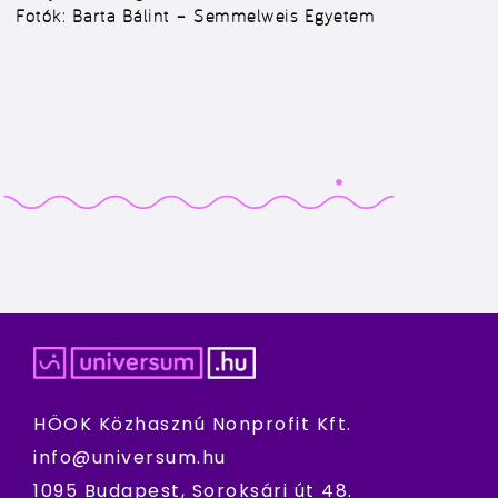
Fotók: Barta Bálint – Semmelweis Egyetem
HÖOK Közhasznú Nonprofit Kft.
info@universum.hu
1095 Budapest, Soroksári út 48.