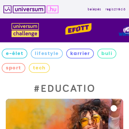
belépés
regisztráció
Kilépés
a
tartalomba
e-élet
lifestyle
karrier
buli
sport
tech
#EDUCATIO