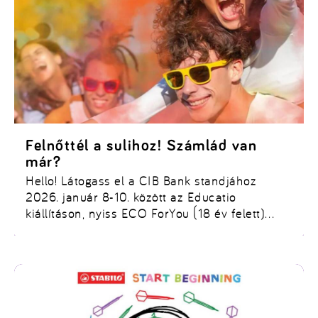
Felnőttél a sulihoz! Számlád van
már?
Hello! Látogass el a CIB Bank standjához
2026. január 8-10. között az Educatio
kiállításon, nyiss ECO ForYou (18 év felett)
vagy ECO FirstStep (18 év alatt) Bankszámlát
és zsebelj be akár egy wireless JBL fülest!