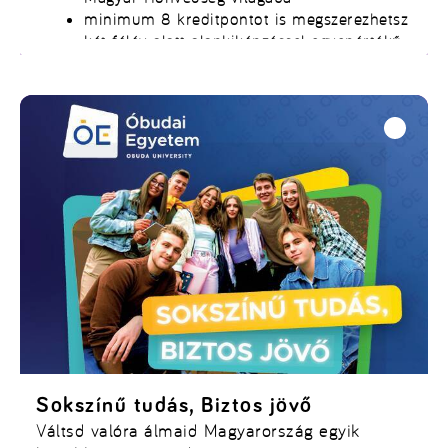
minimum 8 kreditpontot is megszerezhetsz
két félév alatt alapkiképzéssel egyenértékű
képzésben vehetsz részt
Tartalékos egyetemi ösztöndíj
Jelentkezz a Magyar Honvédséghez tartalékos
katonának és pályázz ösztöndíjra!
Sokszínű tudás, Biztos jövő
Váltsd valóra álmaid Magyarország egyik