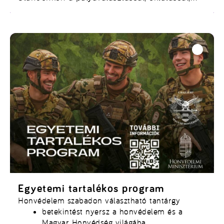
munkaerőpiaci elhelyezkedéssel kapcsolatos,
uniós és hazai forrásból megvalósított
fejlesztések eredményeit mutatjuk be.
Interaktív programokkal és nyereményekkel
várjuk az érdeklődőket!
Egyetemi tartalékos program
Honvédelem szabadon választható tantárgy
betekintést nyersz a honvédelem és a
Magyar Honvédség világába