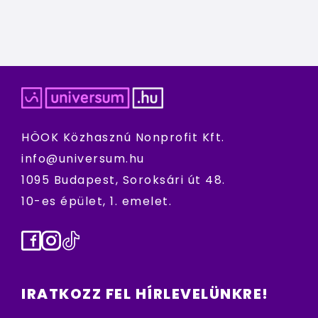
HÖOK Közhasznú Nonprofit Kft.
info@universum.hu
1095 Budapest, Soroksári út 48.
10-es épület, 1. emelet.
Facebook
Instagram
TikTok
IRATKOZZ FEL HÍRLEVELÜNKRE!