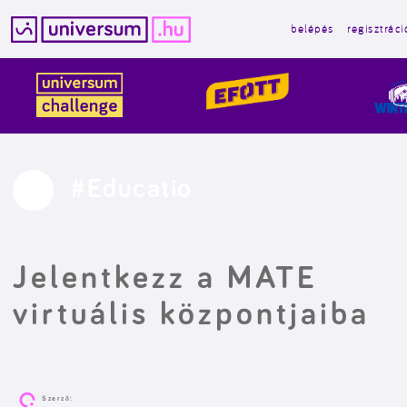
belépés
regisztráci
Kilépés
a
tartalomba
#Educatio
Jelentkezz a MATE
virtuális központjaiba
Szerző: