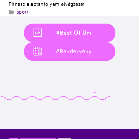
Fitnesz alaptanfolyam elvégzését
Kategória
sport
#Best Of Uni
#Rendezvény