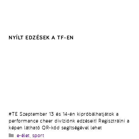
NYÍLT EDZÉSEK A TF-EN
#TE Szeptember 13 és 14-én kipróbálhatjátok a
performance cheer divíziónk edzéseit! Regisztrálni a
képen látható QR-kód segítségével lehet
Kategória
e-élet
,
sport