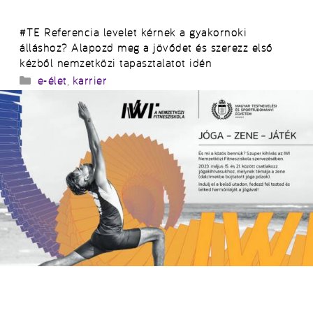
#TE Referencia levelet kérnek a gyakornoki
álláshoz? Alapozd meg a jövődet és szerezz első
kézből nemzetközi tapasztalatot idén
Kategória
e-élet
,
karrier