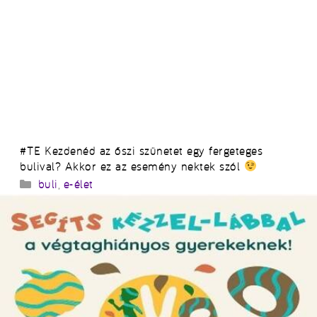
#TE Kezdenéd az őszi szünetet egy fergeteges
bulival? Akkor ez az esemény nektek szól
Kategória
buli
,
e-élet