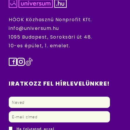
HÖOK Közhasznú Nonprofit Kft.
info@universum.hu
1095 Budapest, Soroksári út 48.
10-es épület, 1. emelet.
Facebook
Instagram
TikTok
IRATKOZZ FEL HÍRLEVELÜNKRE!
Ha folytatod, azzal