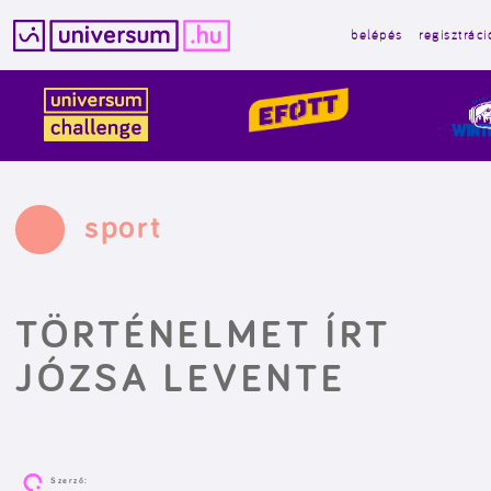
belépés
regisztráci
Kilépés
a
tartalomba
sport
TÖRTÉNELMET ÍRT
JÓZSA LEVENTE
Szerző: