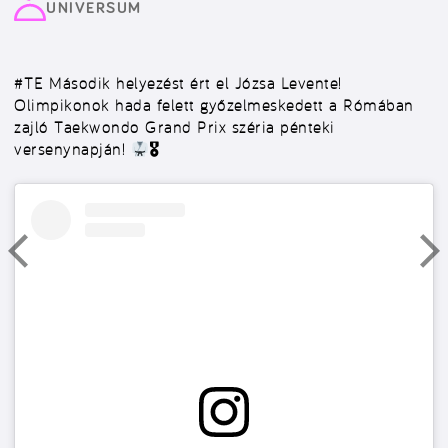
UNIVERSUM
#TE
Második helyezést ért el Józsa Levente!
Olimpikonok hada felett győzelmeskedett a Rómában
zajló Taekwondo Grand Prix széria pénteki
versenynapján!
🎖