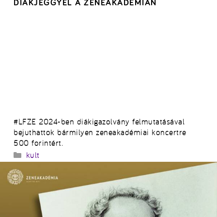
DIÁKJEGGYEL A ZENEAKADÉMIÁN
#LFZE 2024-ben diákigazolvány felmutatásával
bejuthattok bármilyen zeneakadémiai koncertre
500 forintért.
Kategória
kult