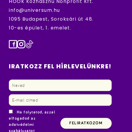
HÖOK Közhasznú Nonprofit Kft.
info@universum.hu
1095 Budapest, Soroksári út 48.
10-es épület, 1. emelet.
Facebook
Instagram
TikTok
IRATKOZZ FEL HÍRLEVELÜNKRE!
Ha folytatod, azzal
elfogadod az
adatvédelmi
szabályzatot