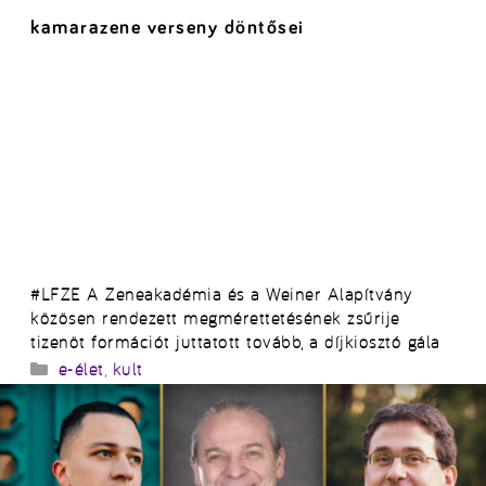
kamarazene verseny döntősei
#LFZE A Zeneakadémia és a Weiner Alapítvány
közösen rendezett megmérettetésének zsűrije
tizenöt formációt juttatott tovább, a díjkiosztó gála
Kategória
e-élet
,
kult