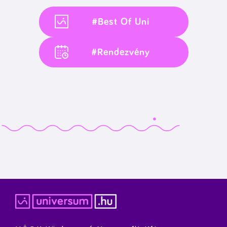
#Best Of Uni
#Rendezvény