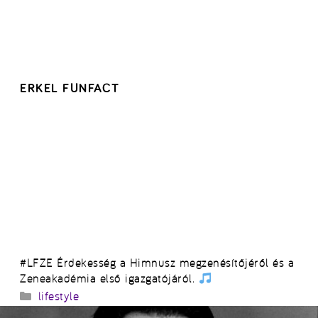
ERKEL FUNFACT
#LFZE Érdekesség a Himnusz megzenésítőjéről és a
Zeneakadémia első igazgatójáról.
Kategória
lifestyle