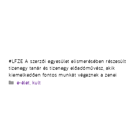
#LFZE A szerzői egyesület elismerésében részesült
tizenegy tanár és tizenegy előadóművész, akik
kiemelkedően fontos munkát végeznek a zenei
Kategória
e-élet
,
kult