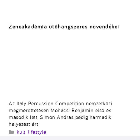
Zeneakadémia ütőhangszeres növendékei
Az Italy Percussion Competition nemzetközi
megmérettetésen Mohácsi Benjámin első és
második lett, Simon András pedig harmadik
helyezést ért
Kategória
kult
,
lifestyle