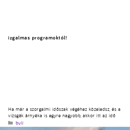
izgalmas programoktól!
Ha már a szorgalmi időszak végéhez közeledsz, és a
vizsgák árnyéka is egyre nagyobb, akkor itt az idő
Kategória
buli