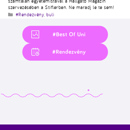
számtalan egyetemistával a Hallgató Magazin
szervezésében a Stiflerben. Ne maradj le te sem!
Kategória
#Rendezvény
,
buli
#Best Of Uni
#Rendezvény