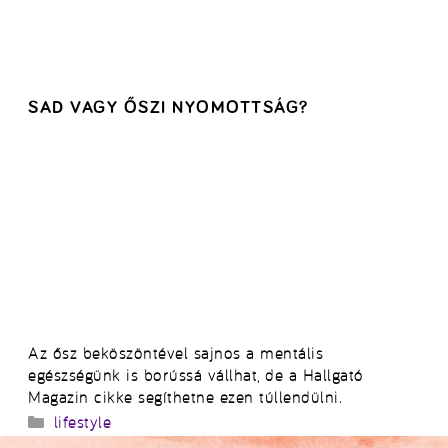
SAD VAGY ŐSZI NYOMOTTSÁG?
Az ősz beköszöntével sajnos a mentális
egészségünk is borússá vállhat, de a Hallgató
Magazin cikke segíthetne ezen túllendülni.
Kategória
lifestyle