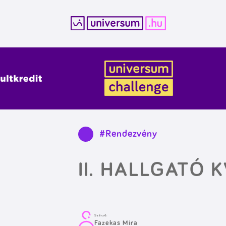
Kilépés
a
tartalomba
#Rendezvény
II. HALLGATÓ 
Szerző:
Fazekas Míra