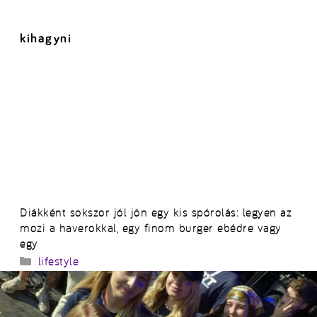
kihagyni
Diákként sokszor jól jön egy kis spórolás: legyen az
mozi a haverokkal, egy finom burger ebédre vagy
egy
Kategória
lifestyle