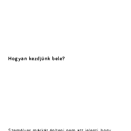
Hogyan kezdjünk bele?
Személyes márkát építeni nem azt jelenti, hogy