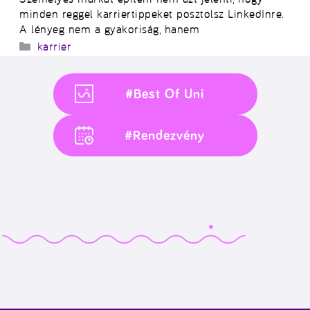
minden reggel karriertippeket posztolsz LinkedInre.
A lényeg nem a gyakoriság, hanem
Kategória
karrier
#Best Of Uni
#Rendezvény