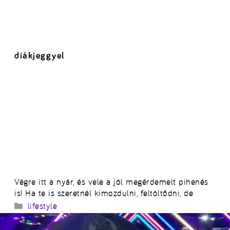
diákjeggyel
Végre itt a nyár, és vele a jól megérdemelt pihenés
is! Ha te is szeretnél kimozdulni, feltöltődni, de
Kategória
lifestyle