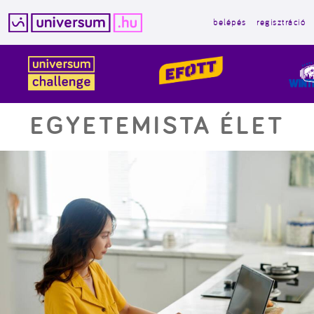
belépés
regisztráció
Kilépés
a
tartalomba
EGYETEMISTA ÉLET