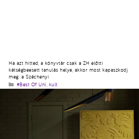
Ha azt hitted, a könyvtár csak a ZH előtti
kétségbeesett tanulás helye, akkor most kapaszkodj
meg: a Széchenyi
Kategória
#Best Of Uni
,
kult