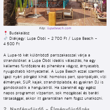
Kép:
lupabeach.com
Budakalász
Diákjegy: Lupa Öböl – 2 700 Ft / Lupa Beach –
4 500 Ft
A Lupa-tó két különböző partszakasszal várja a
strandolókat: a Lupa Öböl ideális választás, ha egy
kellemes fürdőzésre és pihenésre vágysz, árnyasabb,
nyugodtabb környezettel. A Lupa Beach ezzel szemben
igazi nyári pörgést kínál: homokos part, sportpályák, vízi
élmények, SUP, kajak, strandröplabda, és gyakran DJ is
gondoskodik a hangulatról. Ha szeretnél egy egész
napos programot vízparton, sok mozgással és baráti
társasággal, akkor itt garantáltan nem fogsz unatkozni.
2. Napfényfürdő – Élményfürdőzés