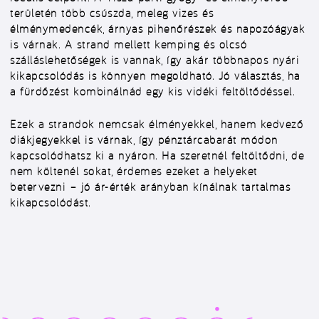
területén több csúszda, meleg vizes és
élménymedencék, árnyas pihenőrészek és napozóágyak
is várnak. A strand mellett kemping és olcsó
szálláslehetőségek is vannak, így akár többnapos nyári
kikapcsolódás is könnyen megoldható. Jó választás, ha
a fürdőzést kombinálnád egy kis vidéki feltöltődéssel.
Ezek a strandok nemcsak élményekkel, hanem kedvező
diákjegyekkel is várnak, így pénztárcabarát módon
kapcsolódhatsz ki a nyáron. Ha szeretnél feltöltődni, de
nem költenél sokat, érdemes ezeket a helyeket
betervezni – jó ár-érték arányban kínálnak tartalmas
kikapcsolódást.