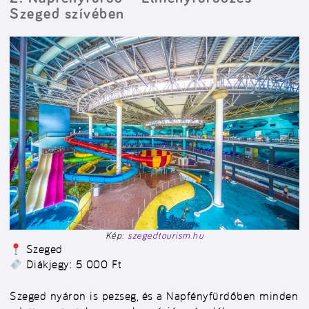
Szeged szívében
Kép:
szegedtourism.hu
Szeged
Diákjegy: 5 000 Ft
Szeged nyáron is pezseg, és a Napfényfürdőben minden