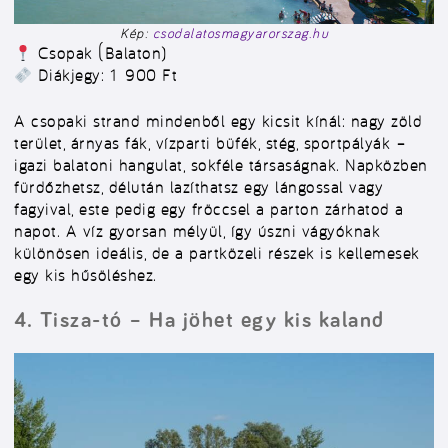
Kép:
csodalatosmagyarorszag.hu
Csopak (Balaton)
Diákjegy: 1 900 Ft
A csopaki strand mindenből egy kicsit kínál: nagy zöld
terület, árnyas fák, vízparti büfék, stég, sportpályák –
igazi balatoni hangulat, sokféle társaságnak. Napközben
fürdőzhetsz, délután lazíthatsz egy lángossal vagy
fagyival, este pedig egy fröccsel a parton zárhatod a
napot. A víz gyorsan mélyül, így úszni vágyóknak
különösen ideális, de a partközeli részek is kellemesek
egy kis hűsöléshez.
4. Tisza-tó – Ha jöhet egy kis kaland