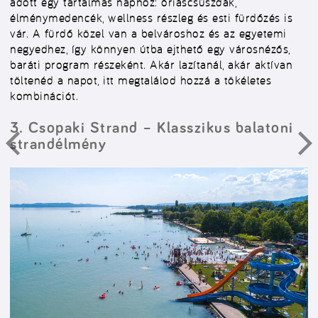
adott egy tartalmas naphoz: óriáscsúszdák,
élménymedencék, wellness részleg és esti fürdőzés is
vár. A fürdő közel van a belvároshoz és az egyetemi
negyedhez, így könnyen útba ejthető egy városnézős,
baráti program részeként. Akár lazítanál, akár aktívan
töltenéd a napot, itt megtalálod hozzá a tökéletes
kombinációt.
3. Csopaki Strand – Klasszikus balatoni
strandélmény