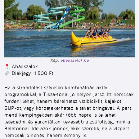
Kép:
abadszalok.hu
Abádszalók
Diákjegy: 1 500 Ft
Ha a strandolást szívesen kombinálnád aktív
programokkal, a Tisza-tónál jó helyen jársz. Itt nemcsak
fürdeni lehet, hanem bérelhetsz vízibiciklit, kajakot,
SUP-ot, vagy körbetekerheted a tavat bringával. A part
menti kempingekben akár több napra is le lehet
telepedni, és garantáltan kevesebb a zsúfoltság, mint a
Balatonnál. Ide azok jönnek, akik szeretik, ha a vízpart
nemcsak pihenés, hanem élmény is.